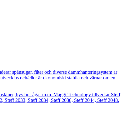
uderar spånsugar, filter och diverse dammhanteringsystem är
vecklas och/eller är ekonomiskt stabila och värnar om en
askiner, hyvlar, sågar m.m. Maggi Technology tillverkar Steff
2, Steff 2033, Steff 2034, Steff 2038, Steff 2044, Steff 2048.