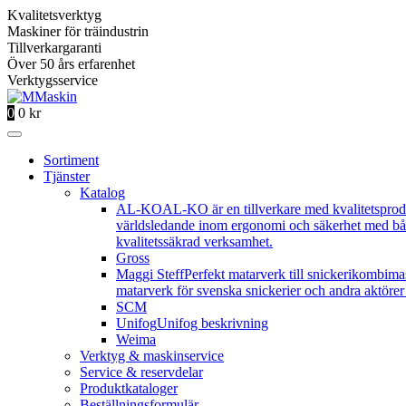
Kvalitetsverktyg
Maskiner för träindustrin
Tillverkargaranti
Över 50 års erfarenhet
Verktygsservice
0
0
kr
Sortiment
Tjänster
Katalog
AL-KO
AL-KO är en tillverkare med kvalitetsprod
världsledande inom ergonomi och säkerhet med båd
kvalitetssäkrad verksamhet.
Gross
Maggi Steff
Perfekt matarverk till snickerikombima
matarverk för svenska snickerier och andra aktörer 
SCM
Unifog
Unifog beskrivning
Weima
Verktyg & maskinservice
Service & reservdelar
Produktkataloger
Beställningsformulär