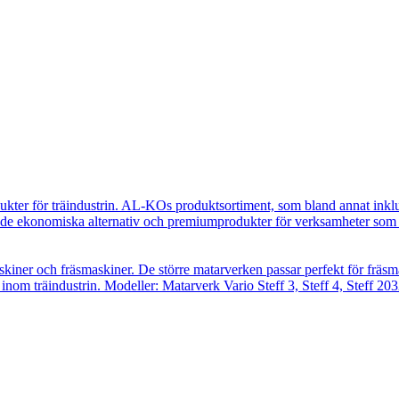
ukter för träindustrin. AL-KOs produktsortiment, som bland annat inkl
e ekonomiska alternativ och premiumprodukter för verksamheter som ut
skiner och fräsmaskiner. De större matarverken passar perfekt för fräsm
inom träindustrin. Modeller: Matarverk Vario Steff 3, Steff 4, Steff 203