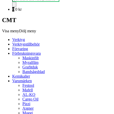
0
0
kr
CMT
Visa meny
Dölj meny
Verktyg
Verktygstillbehör
Förvaring
Förbrukningsvara
Maskinfilt
Myralfilm
Grafitduk
Bandsågsblad
Kemikalier
Varumärken
Festool
Mafell
AL-KO
Cargo Oil
Pizzi
Aigner
Maggi