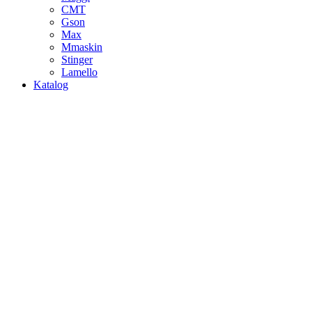
CMT
Gson
Max
Mmaskin
Stinger
Lamello
Katalog