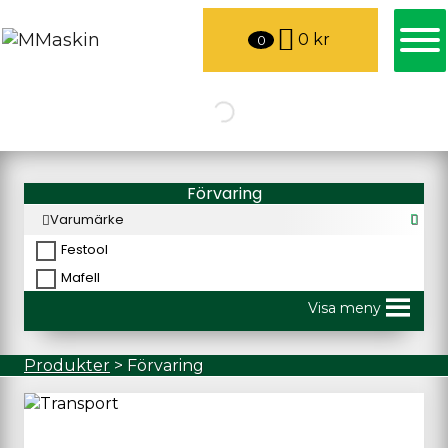
0
kr
0
Förvaring
Varumärke
Festool
Mafell
Visa meny
Produkter
>
Förvaring