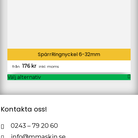
på
produktsidan
SpärrRingnyckel 6-32mm
176
kr
från
inkl. moms
Välj alternativ
Den
här
produkten
har
Kontakta oss!
flera
varianter.
De
0243 – 79 20 60
olika
info@mmaskin.se
alternativen