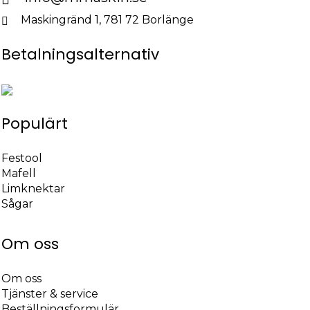
kan
Maskingränd 1, 781 72 Borlänge
väljas
på
Betalningsalternativ
produktsidan
Populärt
Festool
Mafell
Limknektar
Sågar
Om oss
Om oss
Tjänster & service
Beställningsformulär