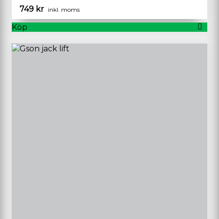
749
kr
inkl. moms
Köp