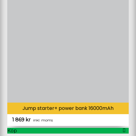
Jump starter+ power bank 16000mAh
1 869
kr
inkl. moms
Köp