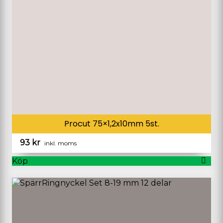
Procut 75×1,2x10mm 5st.
93
kr
inkl. moms
Köp