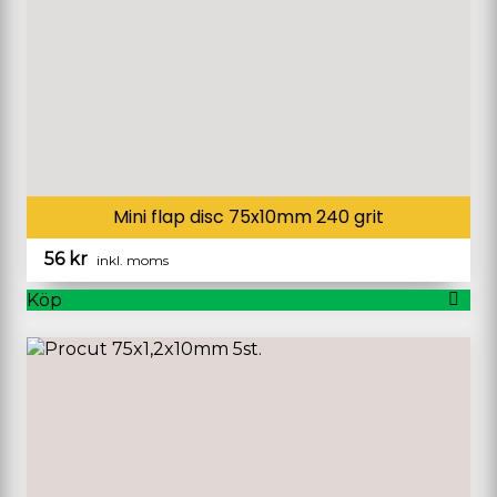
Mini flap disc 75x10mm 240 grit
56
kr
inkl. moms
Köp