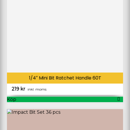
1/4″ Mini Bit Ratchet Handle 60T
219
kr
inkl. moms
Köp