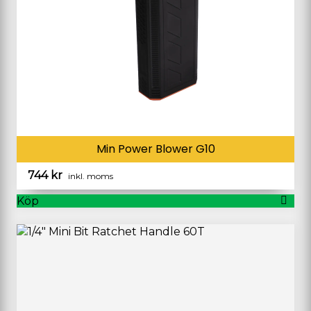
Min Power Blower G10
744
kr
inkl. moms
Köp