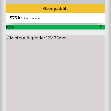
Gson jack lift
575
kr
inkl. moms
Köp