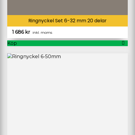
Ringnyckel Set 6-32 mm 20 delar
1 686
kr
inkl. moms
Köp