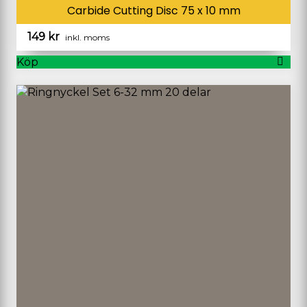
Carbide Cutting Disc 75 x 10 mm
149
kr
inkl. moms
Köp