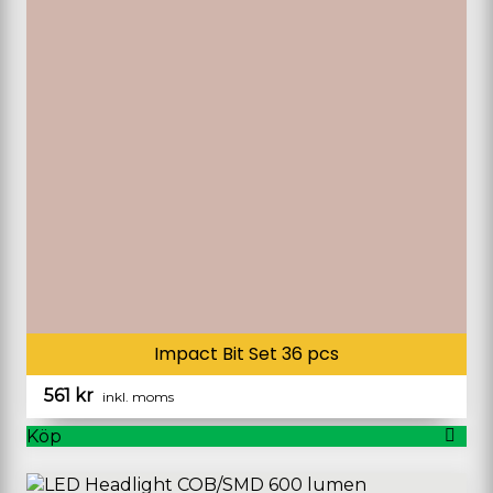
Impact Bit Set 36 pcs
561
kr
inkl. moms
Köp