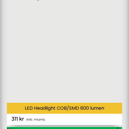
LED Headlight COB/SMD 600 lumen
311
kr
inkl. moms