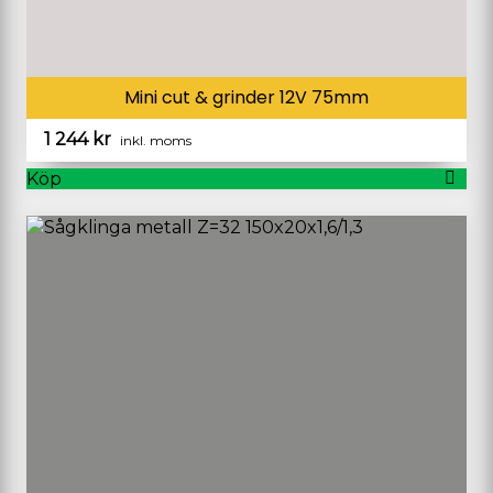
Mini cut & grinder 12V 75mm
1 244
kr
inkl. moms
Köp