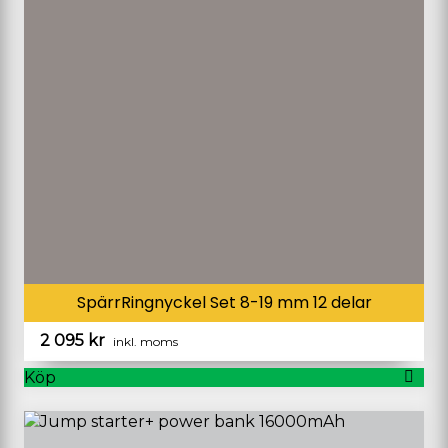
SpärrRingnyckel Set 8-19 mm 12 delar
2 095
kr
inkl. moms
Köp