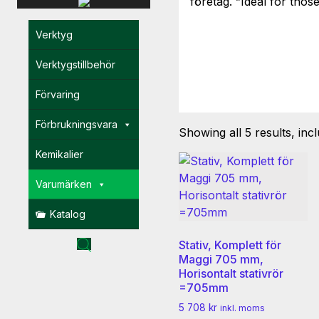
företag. ”Ideal for tho
Verktyg
Verktygstillbehör
Förvaring
Förbrukningsvara
Showing all 5 results, inc
Kemikalier
Varumärken
Katalog
Stativ, Komplett för
Maggi 705 mm,
Horisontalt stativrör
=705mm
5 708
kr
inkl. moms