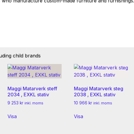
se who manufacture custom-made furniture and furnishings.
luding child brands
Maggi Matarverk steff
Maggi Matarverk steg
2034 , EXKL stativ
2038 , EXKL stativ
9 253
kr
10 966
kr
inkl. moms
inkl. moms
Visa
Visa