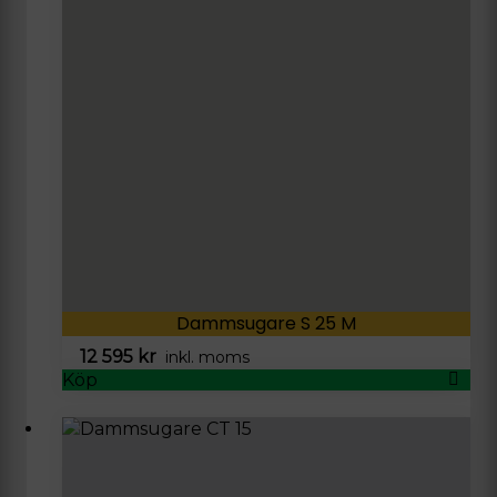
Dammsugare S 25 M
12 595
kr
inkl. moms
Köp