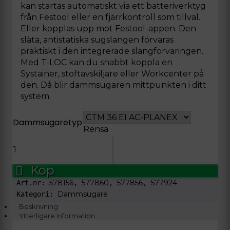
kan startas automatiskt via ett batteriverktyg
från Festool eller en fjärrkontroll som tillval.
Eller kopplas upp mot Festool-appen. Den
släta, antistatiska sugslangen förvaras
praktiskt i den integrerade slangförvaringen.
Med T-LOC kan du snabbt koppla en
Systainer, stoftavskiljare eller Workcenter på
den. Då blir dammsugaren mittpunkten i ditt
system.
Dammsugaretyp
Rensa
Dammsugare
CTM
36
Köp
EI
578156
577860
577856
577924
Art.nr:
,
,
,
mängd
Dammsugare
Kategori:
Beskrivning
Ytterligare information