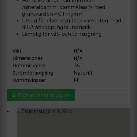
För hälsofarligt trädamm och
mineraldamm i dammklass M med
gränsvärden > 0,1 mg/m³
Utsug för elverktyg tack vare integrerad
till-/frånkopplingsautomatik
Lämplig för våt- och torrsugning
Vikt
N/A
Dimensioner
N/A
Dammsugare
36
Strömförsörjning
Nätdrift
Dammklasser
M
Från samma kategori