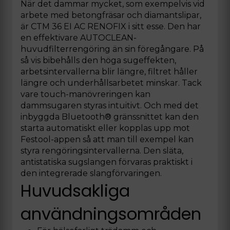
När det dammar mycket, som exempelvis vid
arbete med betongfräsar och diamantslipar,
är CTM 36 EI AC RENOFIX i sitt esse. Den har
en effektivare AUTOCLEAN-
huvudfilterrengöring än sin föregångare. På
så vis bibehålls den höga sugeffekten,
arbetsintervallerna blir längre, filtret håller
längre och underhållsarbetet minskar. Tack
vare touch-manövreringen kan
dammsugaren styras intuitivt. Och med det
inbyggda Bluetooth® gränssnittet kan den
starta automatiskt eller kopplas upp mot
Festool-appen så att man till exempel kan
styra rengöringsintervallerna. Den släta,
antistatiska sugslangen förvaras praktiskt i
den integrerade slangförvaringen.
Huvudsakliga
användningsområden