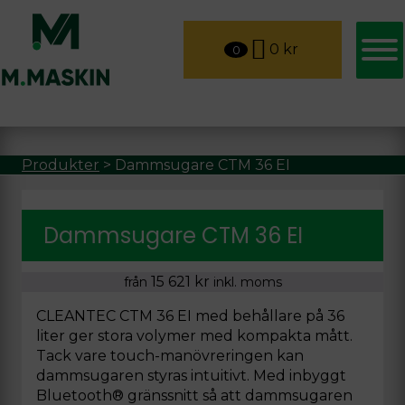
0
kr
0
Produkter
>
Dammsugare CTM 36 EI
Dammsugare CTM 36 EI
15 621
kr
från
inkl. moms
CLEANTEC CTM 36 EI med behållare på 36
liter ger stora volymer med kompakta mått.
Tack vare touch-manövreringen kan
dammsugaren styras intuitivt. Med inbyggt
Bluetooth® gränssnitt så att dammsugaren