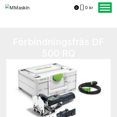
0
kr
0
Förbindningsfräs DF
500 RQ