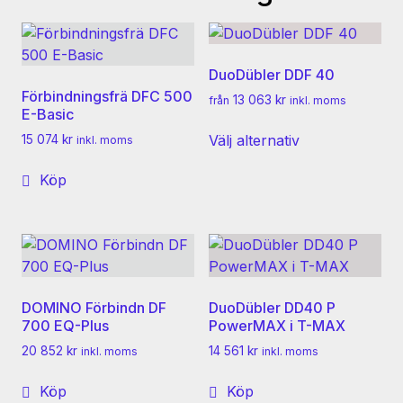
DuoDübler DDF 40
Förbindningsfrä DFC 500
13 063
kr
från
inkl. moms
E-Basic
Den
Välj alternativ
15 074
kr
inkl. moms
här
produkten
Köp
har
flera
varianter.
De
olika
alternativen
DOMINO Förbindn DF
DuoDübler DD40 P
kan
700 EQ-Plus
PowerMAX i T-MAX
väljas
20 852
kr
14 561
kr
inkl. moms
inkl. moms
på
produktsidan
Köp
Köp