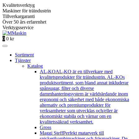
Kvalitetsverktyg
Maskiner för träindustrin
Tillverkargaranti
Över 50 års erfarenhet
Verktygsservice
0
0
kr
Sortiment
Tjänster
Katalog
AL-KO
AL-KO är en tillverkare med
kvalitetsprodukter för träindustrin. AL-KOs
produktsortiment, som bland annat inkluderar
spånsugar, filter och diverse
dammhanteringsystem är världsledande inom
ergonomi och säkerhet med både ekonomiska
alternativ och premiumprodukter för
verksamheter som utvecklas och/eller är
ekonomiskt stabila och värnar om en
kvalitetssäkrad verksamhet.
Gross
Maggi Steff
Perfekt matarverk till
snickerikombimaskiner och fräsmaskiner. De