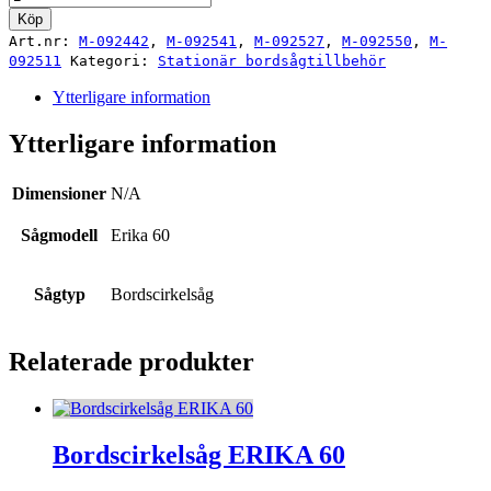
Klinga,
Köp
Diameter
Art.nr:
M-092442
,
M-092541
,
M-092527
,
M-092550
,
M-
180
092511
Kategori:
Stationär bordsågtillbehör
/
190
Ytterligare information
med
hål
Ytterligare information
30
mm
mängd
Dimensioner
N/A
Sågmodell
Erika 60
Sågtyp
Bordscirkelsåg
Relaterade produkter
Bordscirkelsåg ERIKA 60