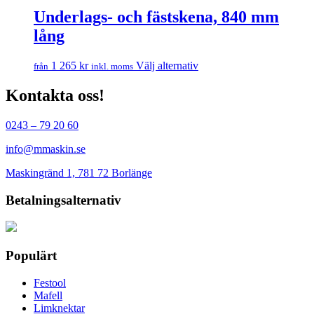
Underlags- och fästskena, 840 mm
lång
Den
1 265
kr
Välj alternativ
från
inkl. moms
här
produkten
Kontakta oss!
har
flera
0243 – 79 20 60
varianter.
De
info@mmaskin.se
olika
alternativen
Maskingränd 1, 781 72 Borlänge
kan
väljas
Betalningsalternativ
på
produktsidan
Populärt
Festool
Mafell
Limknektar