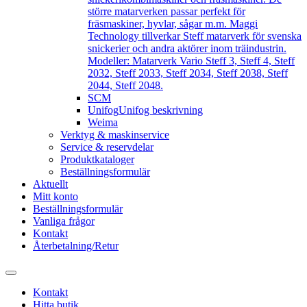
större matarverken passar perfekt för
fräsmaskiner, hyvlar, sågar m.m. Maggi
Technology tillverkar Steff matarverk för svenska
snickerier och andra aktörer inom träindustrin.
Modeller: Matarverk Vario Steff 3, Steff 4, Steff
2032, Steff 2033, Steff 2034, Steff 2038, Steff
2044, Steff 2048.
SCM
Unifog
Unifog beskrivning
Weima
Verktyg & maskinservice
Service & reservdelar
Produktkataloger
Beställningsformulär
Aktuellt
Mitt konto
Beställningsformulär
Vanliga frågor
Kontakt
Återbetalning/Retur
Kontakt
Hitta butik