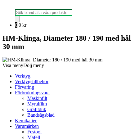
Produktsökning
0
0
kr
HM-Klinga, Diameter 180 / 190 med hål
30 mm
Visa meny
Dölj meny
Verktyg
Verktygstillbehör
Förvaring
Förbrukningsvara
Maskinfilt
Myralfilm
Grafitduk
Bandsågsblad
Kemikalier
Varumärken
Festool
Mafell