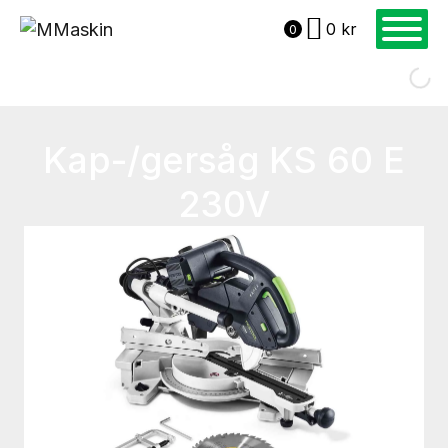
0
kr
0
Kap-/gersåg KS 60 E
230V