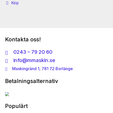
Köp
produkten
har
flera
varianter.
De
olika
Kontakta oss!
alternativen
kan
0243 – 79 20 60
väljas
info@mmaskin.se
på
produktsidan
Maskingränd 1, 781 72 Borlänge
Betalningsalternativ
Populärt