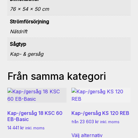
76 × 54 × 50 cm
Strömförsörjning
Nätdrift
Sågtyp
Kap- & gersåg
Från samma kategori
Kap-/gersåg 18 KSC 60
Kap-/gersåg KS 120 REB
EB-Basic
23 603
kr
från
inkl. moms
14 441
kr
inkl. moms
Den
Välj alternativ
här