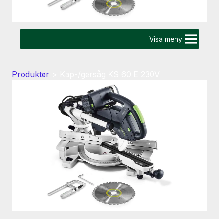
Visa meny
Produkter
>
Kap-/gersåg KS 60 E 230V