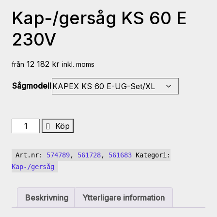
Kap-/gersåg KS 60 E
230V
12 182
kr
från
inkl. moms
Sågmodell
Kap-/gersåg
Köp
KS
60
Art.nr:
574789
,
561728
,
561683
Kategori:
E
Kap-/gersåg
230V
mängd
Beskrivning
Ytterligare information