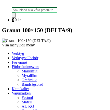
Produktsökning
0
0
kr
Granat 100×150 (DELTA/9)
Visa meny
Dölj meny
Verktyg
Verktygstillbehör
Förvaring
Förbrukningsvara
Maskinfilt
Myralfilm
Grafitduk
Bandsågsblad
Kemikalier
Varumärken
Festool
Mafell
AL-KO