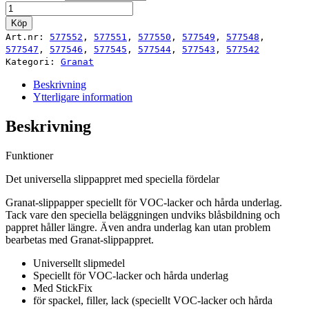
Granat
100x150
Köp
(DELTA/9)
Art.nr:
577552
,
577551
,
577550
,
577549
,
577548
,
mängd
577547
,
577546
,
577545
,
577544
,
577543
,
577542
Kategori:
Granat
Beskrivning
Ytterligare information
Beskrivning
Funktioner
Det universella slippappret med speciella fördelar
Granat-slippapper speciellt för VOC-lacker och hårda underlag.
Tack vare den speciella beläggningen undviks blåsbildning och
pappret håller längre. Även andra underlag kan utan problem
bearbetas med Granat-slippappret.
Universellt slipmedel
Speciellt för VOC-lacker och hårda underlag
Med StickFix
för spackel, filler, lack (speciellt VOC-lacker och hårda