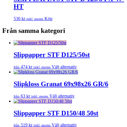
HT
530
kr
Köp
inkl. moms
Från samma kategori
Slippapper STF D125/50st
Den
474
kr
Välj alternativ
från
inkl. moms
här
produkten
har
Slipkloss Granat 69x98x26 GR/6
flera
varianter.
Den
63
kr
Välj alternativ
från
inkl. moms
De
här
olika
produkten
alternativen
har
Slippapper STF D150/48 50st
kan
flera
väljas
varianter.
på
Den
519
kr
Välj alternativ
från
inkl. moms
De