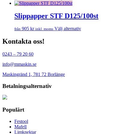
produktsidan
här
olika
produkten
alternativen
har
Slippapper STF D125/100st
kan
flera
väljas
varianter.
på
Den
905
kr
Välj alternativ
från
inkl. moms
De
produktsidan
här
olika
produkten
Kontakta oss!
alternativen
har
kan
flera
väljas
0243 – 79 20 60
varianter.
på
De
produktsidan
info@mmaskin.se
olika
alternativen
Maskingränd 1, 781 72 Borlänge
kan
väljas
Betalningsalternativ
på
produktsidan
Populärt
Festool
Mafell
Limknektar