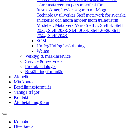
större matarverken passar perfekt för
fräsmaskiner, hyvlar, sågar m.m. Maggi
Technology tillverkar Steff matarverk för svenska
snickerier och andra aktörer inom träindustrin.
Modeller: Matarverk Vario Steff 3, Steff 4, Steff
2032, Steff 2033, Steff 2034, Steff 2038, Steff
2044, Steff 2048.
SCM
Unifog
Unifog beskrivning
Weima
Verktyg & maskinservice
Service & reservdelar
Produktkataloger
Beställningsformulär
Aktuellt
Mitt konto
Beställningsformulär
Vanliga frågor
Kontakt
Återbetalning/Retur
Kontakt
Hitta butik