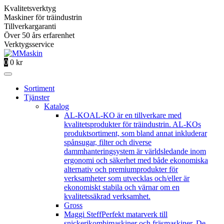
Kvalitetsverktyg
Maskiner för träindustrin
Tillverkargaranti
Över 50 års erfarenhet
Verktygsservice
0
0
kr
Sortiment
Tjänster
Katalog
AL-KO
AL-KO är en tillverkare med
kvalitetsprodukter för träindustrin. AL-KOs
produktsortiment, som bland annat inkluderar
spånsugar, filter och diverse
dammhanteringsystem är världsledande inom
ergonomi och säkerhet med både ekonomiska
alternativ och premiumprodukter för
verksamheter som utvecklas och/eller är
ekonomiskt stabila och värnar om en
kvalitetssäkrad verksamhet.
Gross
Maggi Steff
Perfekt matarverk till
snickerikombimaskiner och fräsmaskiner. De