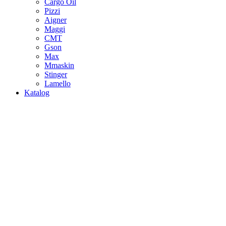
Cargo Oil
Pizzi
Aigner
Maggi
CMT
Gson
Max
Mmaskin
Stinger
Lamello
Katalog