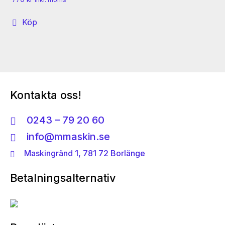
kan
väljas
Köp
på
produktsidan
Kontakta oss!
0243 – 79 20 60
info@mmaskin.se
Maskingränd 1, 781 72 Borlänge
Betalningsalternativ