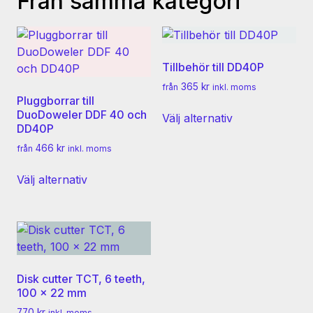
Från samma kategori
varianter.
De
olika
alternativen
Tillbehör till DD40P
kan
365
kr
från
inkl. moms
väljas
Pluggborrar till
Den
på
DuoDoweler DDF 40 och
Välj alternativ
här
produktsidan
DD40P
produkten
466
kr
från
inkl. moms
har
Den
flera
Välj alternativ
här
varianter.
produkten
De
har
olika
flera
alternativen
varianter.
kan
De
väljas
Disk cutter TCT, 6 teeth,
olika
på
100 x 22 mm
alternativen
produktsidan
770
kr
inkl. moms