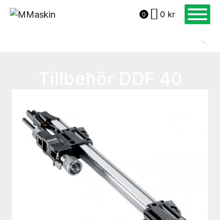
0
kr
0
Tillbehör DDF 40