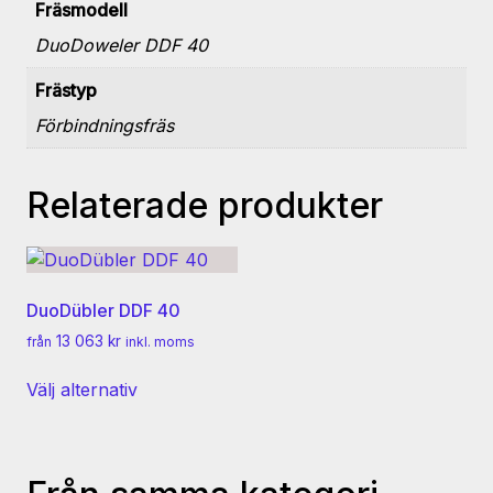
Fräsmodell
DuoDoweler DDF 40
Frästyp
Förbindningsfräs
Relaterade produkter
DuoDübler DDF 40
13 063
kr
från
inkl. moms
Den
Välj alternativ
här
produkten
har
flera