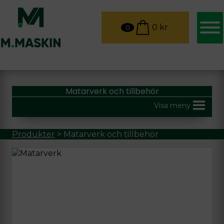
0
kr
0
Matarverk och tillbehör
Visa meny
Produkter
>
Matarverk och tillbehör