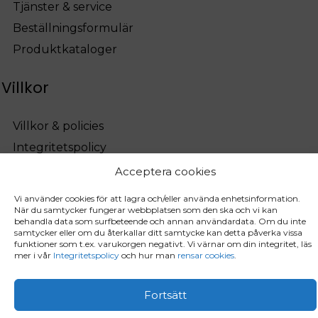
Tjänster & service
Beställningsformulär
Produktkataloger
Villkor
Villkor & policies
Integritetspolicy
Acceptera cookies
Vi använder cookies för att lagra och/eller använda enhetsinformation.
När du samtycker fungerar webbplatsen som den ska och vi kan
behandla data som surfbeteende och annan användardata. Om du inte
samtycker eller om du återkallar ditt samtycke kan detta påverka vissa
funktioner som t.ex. varukorgen negativt. Vi värnar om din integritet, läs
mer i vår
Integritetspolicy
och hur man
rensar cookies
.
Fortsätt