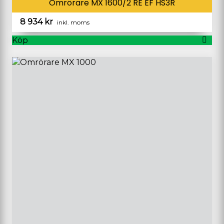
Omrörare MX 1600/2 RE EF HS3R
8 934
kr
inkl. moms
Köp