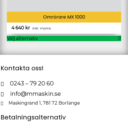
Omrörare MX 1000
4 640
kr
inkl. moms
Välj alternativ
Den
här
produkten
har
Kontakta oss!
flera
varianter.
De
0243 – 79 20 60
olika
info@mmaskin.se
alternativen
kan
Maskingränd 1, 781 72 Borlänge
väljas
på
Betalningsalternativ
produktsidan