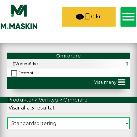
0
kr
0
Omrörare
Varumärke
Festool
Visa meny
Produkter
>
Verktyg
>
Omrörare
Visar alla 3 resultat