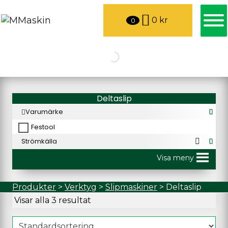
0
kr
0
Deltaslip
Varumärke
Festool
Strömkälla
Visa meny
Produkter
>
Verktyg
>
Slipmaskiner
>
Deltaslip
Visar alla 3 resultat