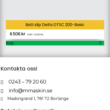
Batt.slip Delta DTSC 200-Basic
6 506
kr
inkl. moms
Köp
Kontakta oss!
0243 – 79 20 60
info@mmaskin.se
Maskingränd 1, 781 72 Borlänge