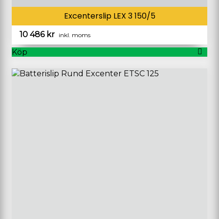
Excenterslip LEX 3 150/5
10 486
kr
inkl. moms
Köp