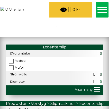
0
kr
0
Excenterslip
Varumärke
Festool
Mafell
Strömkälla
Diameter
Visa meny
Produkter
>
Verktyg
>
Slipmaskiner
>
Excenterslip