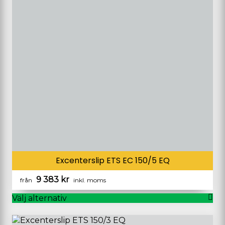
varianter.
De
olika
alternativen
kan
väljas
på
produktsidan
Excenterslip ETS EC 150/5 EQ
9 383
kr
från
inkl. moms
Välj alternativ
Den
här