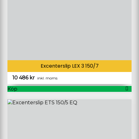
kan
väljas
på
produktsidan
Excenterslip LEX 3 150/7
10 486
kr
inkl. moms
Köp