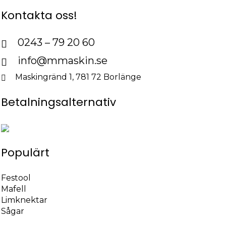
har
Kontakta oss!
flera
varianter.
De
0243 – 79 20 60
olika
info@mmaskin.se
alternativen
kan
Maskingränd 1, 781 72 Borlänge
väljas
på
Betalningsalternativ
produktsidan
Populärt
Festool
Mafell
Limknektar
Sågar