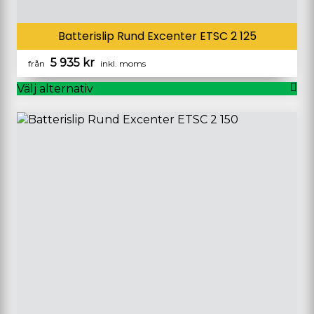
Batterislip Rund Excenter ETSC 2 125
5 935
kr
från
inkl. moms
Välj alternativ
Den
här
produkten
har
flera
varianter.
De
olika
alternativen
kan
väljas
på
produktsidan