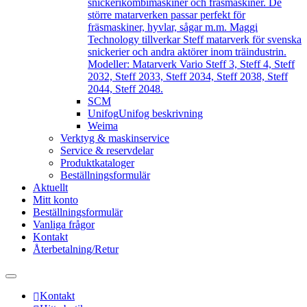
snickerikombimaskiner och fräsmaskiner. De
större matarverken passar perfekt för
fräsmaskiner, hyvlar, sågar m.m. Maggi
Technology tillverkar Steff matarverk för svenska
snickerier och andra aktörer inom träindustrin.
Modeller: Matarverk Vario Steff 3, Steff 4, Steff
2032, Steff 2033, Steff 2034, Steff 2038, Steff
2044, Steff 2048.
SCM
Unifog
Unifog beskrivning
Weima
Verktyg & maskinservice
Service & reservdelar
Produktkataloger
Beställningsformulär
Aktuellt
Mitt konto
Beställningsformulär
Vanliga frågor
Kontakt
Återbetalning/Retur
Kontakt