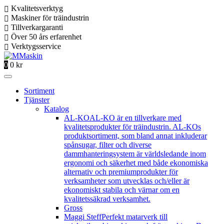
Kvalitetsverktyg
Maskiner för träindustrin
Tillverkargaranti
Över 50 års erfarenhet
Verktygsservice
0
0
kr
Sortiment
Tjänster
Katalog
AL-KO
AL-KO är en tillverkare med
kvalitetsprodukter för träindustrin. AL-KOs
produktsortiment, som bland annat inkluderar
spånsugar, filter och diverse
dammhanteringsystem är världsledande inom
ergonomi och säkerhet med både ekonomiska
alternativ och premiumprodukter för
verksamheter som utvecklas och/eller är
ekonomiskt stabila och värnar om en
kvalitetssäkrad verksamhet.
Gross
Maggi Steff
Perfekt matarverk till