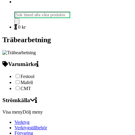
Produktsökning
0
0
kr
Träbearbetning
Varumärke
Festool
Mafell
CMT
Strömkälla
Visa meny
Dölj meny
Verktyg
Verktygstillbehör
Förvaring