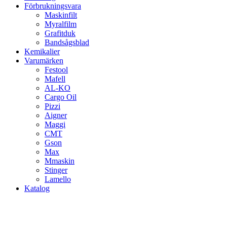
Förbrukningsvara
Maskinfilt
Myralfilm
Grafitduk
Bandsågsblad
Kemikalier
Varumärken
Festool
Mafell
AL-KO
Cargo Oil
Pizzi
Aigner
Maggi
CMT
Gson
Max
Mmaskin
Stinger
Lamello
Katalog