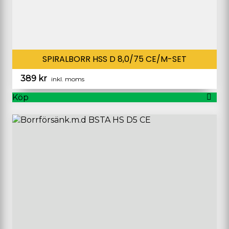
SPIRALBORR HSS D 8,0/75 CE/M-SET
389
kr
inkl. moms
Köp