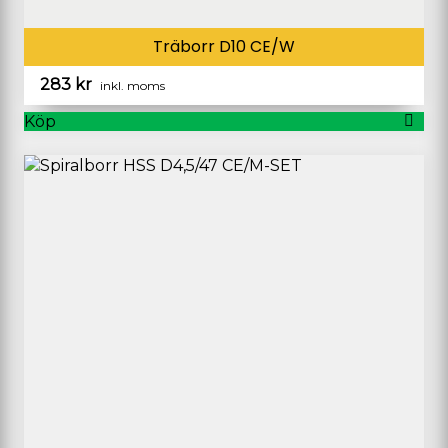
Träborr D10 CE/W
283
kr
inkl. moms
Köp