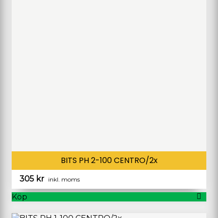
BITS PH 2-100 CENTRO/2x
305
kr
inkl. moms
Köp