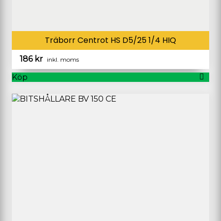
Träborr Centrot HS D5/25 1/4 HIQ
186
kr
inkl. moms
Köp