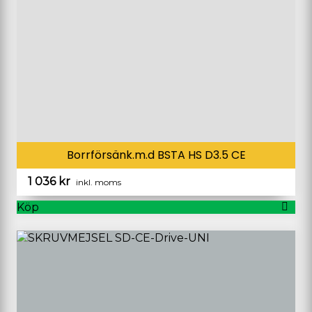
Borrförsänk.m.d BSTA HS D3.5 CE
1 036
kr
inkl. moms
Köp