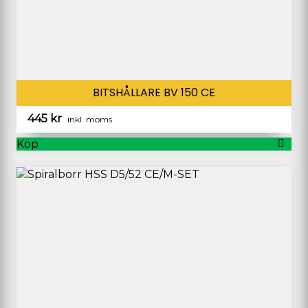
BITSHÅLLARE BV 150 CE
445
kr
inkl. moms
Köp