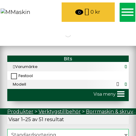
0
kr
0
Bits
Varumärke
Festool
Modell
Visa meny
Produkter
>
Verktygstillbehör
>
Borrmaskin & skruvdragaretillbehör
Visar 1–25 av 51 resultat