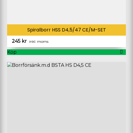
Spiralborr HSS D4,5/47 CE/M-SET
245
kr
inkl. moms
Köp