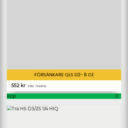
FÖRSÄNKARE QLS D2- 8 CE
552
kr
inkl. moms
Köp