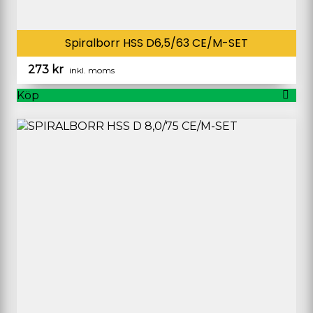
Spiralborr HSS D6,5/63 CE/M-SET
273
kr
inkl. moms
Köp