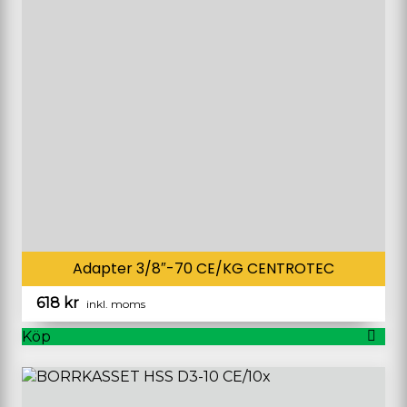
Adapter 3/8″-70 CE/KG CENTROTEC
618
kr
inkl. moms
Köp