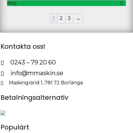
Köp
1
2
3
→
Kontakta oss!
0243 – 79 20 60
info@mmaskin.se
Maskingränd 1, 781 72 Borlänge
Betalningsalternativ
Populärt