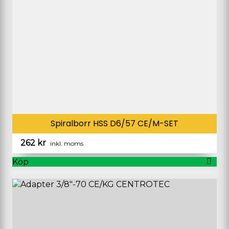
Spiralborr HSS D6/57 CE/M-SET
262
kr
inkl. moms
Köp