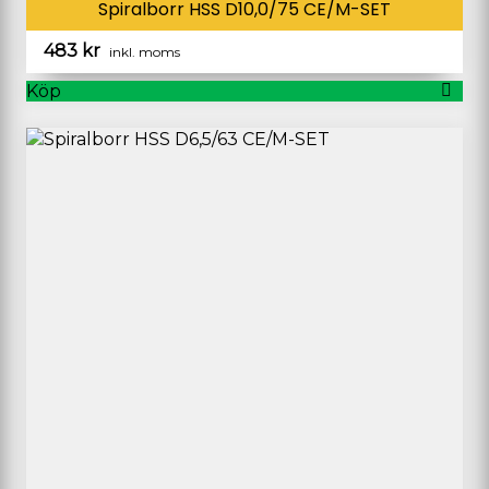
Spiralborr HSS D10,0/75 CE/M-SET
483
kr
inkl. moms
Köp