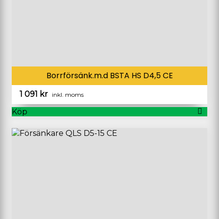
Borrförsänk.m.d BSTA HS D4,5 CE
1 091
kr
inkl. moms
Köp