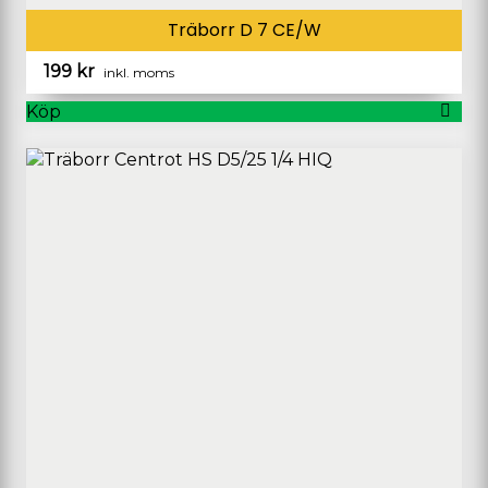
Träborr D 7 CE/W
199
kr
inkl. moms
Köp