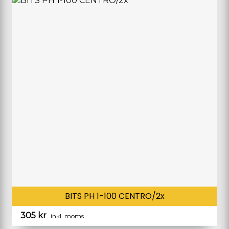
BITS PH 1-100 CENTRO/2x
305
kr
inkl. moms