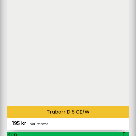
Träborr D 6 CE/W
195
kr
inkl. moms
Köp