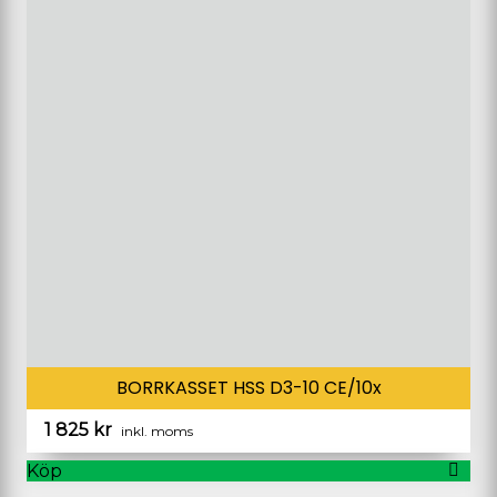
BORRKASSET HSS D3-10 CE/10x
1 825
kr
inkl. moms
Köp