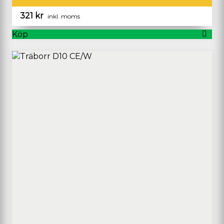
321
kr
inkl. moms
Köp