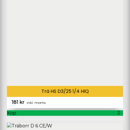
Trä HS D3/25 1/4 HIQ
181
kr
inkl. moms
Köp