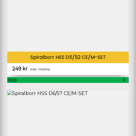
Spiralborr HSS D5/52 CE/M-SET
249
kr
inkl. moms
Köp