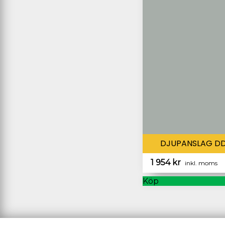
DJUPANSLAG D
1 954
kr
inkl. moms
Köp