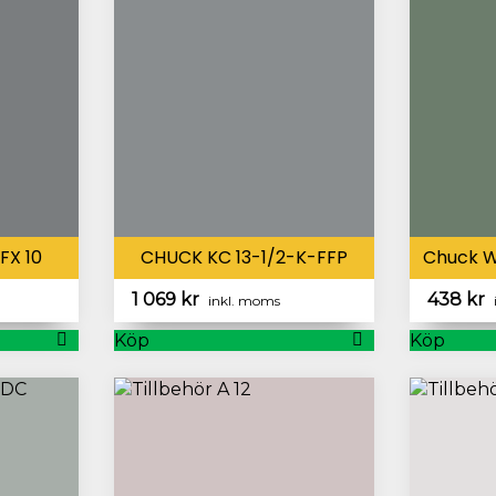
FX 10
CHUCK KC 13-1/2-K-FFP
Chuck 
1 069
kr
438
kr
inkl. moms
Köp
Köp