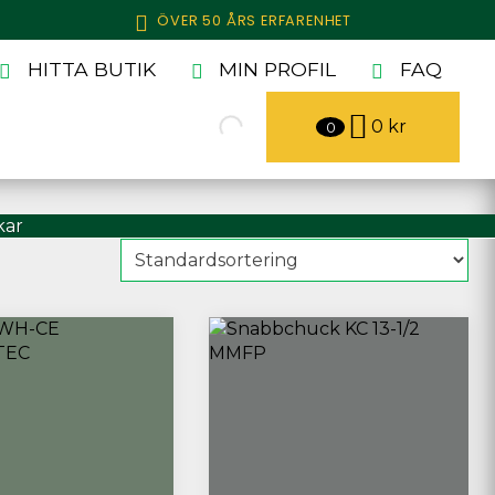
ÖVER 50 ÅRS ERFARENHET
HITTA BUTIK
MIN PROFIL
FAQ
0
kr
0
kar