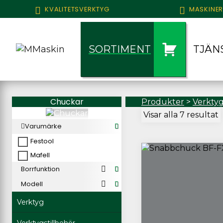
KVALITETSVERKTYG
MASKINER
SORTIMENT
TJÄN
Chuckar
Produkter
>
Verktyg
Visar alla 7 resultat
Varumärke
Festool
Mafell
Borrfunktion
Modell
Verktyg
Verktygstillbehör