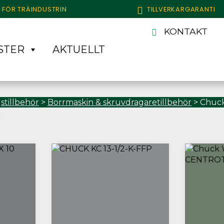
 FÖR TRÄINDUSTRIN
TILLVERKARGARANTI
KONTAKT
STER
AKTUELLT
stillbehör
>
Borrmaskin & skruvdragaretillbehör
>
Chuc