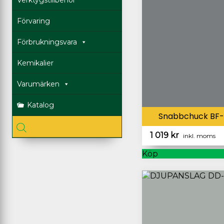
Förvaring
Förbrukningsvara
Kemikalier
Varumärken
Katalog
Snabbchuck BF-
1 019
kr
inkl. moms
Köp