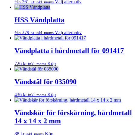
Den
261
kr
Välj alternativ
från
inkl. moms
De
här
olika
produkten
alternativen
har
HSS Vändplatta
kan
flera
väljas
varianter.
på
Den
379
kr
Välj alternativ
från
inkl. moms
De
produktsidan
här
olika
produkten
alternativen
har
Vändplatta i hårdmetall för 091417
kan
flera
väljas
varianter.
på
726
kr
Köp
inkl. moms
De
produktsidan
olika
alternativen
Vändstål för 035090
kan
väljas
på
436
kr
Köp
inkl. moms
produktsidan
Vändskär för förskärning, hårdmetall
14 x 14 x 2 mm
88
kr
Köp
inkl. moms