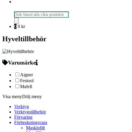
Produktsökning
0
0
kr
Hyveltillbehör
Varumärke
Aigner
Festool
Mafell
Visa meny
Dölj meny
Verktyg
Verktygstillbehör
Förvaring
Förbrukningsvara
Maskinfilt