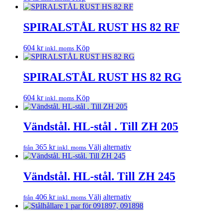
SPIRALSTÅL RUST HS 82 RF
604
kr
Köp
inkl. moms
SPIRALSTÅL RUST HS 82 RG
604
kr
Köp
inkl. moms
Vändstål. HL-stål . Till ZH 205
Den
365
kr
Välj alternativ
från
inkl. moms
här
produkten
har
Vändstål. HL-stål. Till ZH 245
flera
varianter.
Den
406
kr
Välj alternativ
från
inkl. moms
De
här
olika
produkten
alternativen