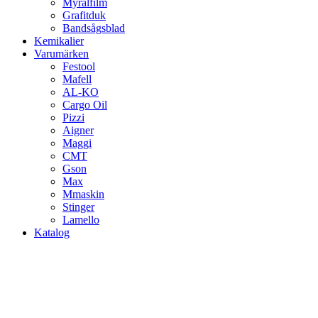
Myralfilm
Grafitduk
Bandsågsblad
Kemikalier
Varumärken
Festool
Mafell
AL-KO
Cargo Oil
Pizzi
Aigner
Maggi
CMT
Gson
Max
Mmaskin
Stinger
Lamello
Katalog