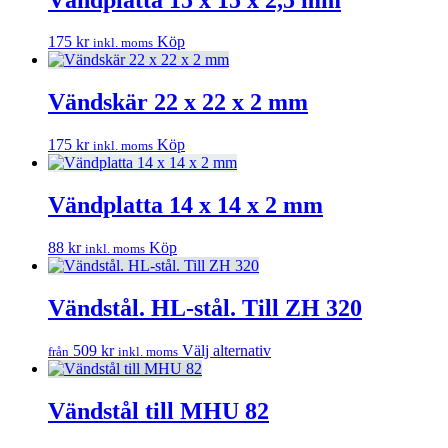
175
kr
Köp
inkl. moms
Vändskär 22 x 22 x 2 mm
175
kr
Köp
inkl. moms
Vändplatta 14 x 14 x 2 mm
88
kr
Köp
inkl. moms
Vändstål. HL-stål. Till ZH 320
Den
509
kr
Välj alternativ
från
inkl. moms
här
produkten
har
Vändstål till MHU 82
flera
varianter.