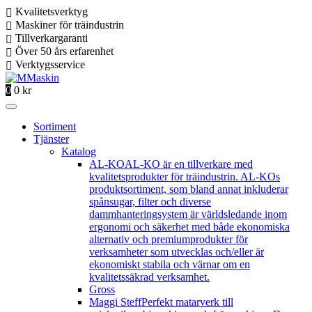
Kvalitetsverktyg
Maskiner för träindustrin
Tillverkargaranti
Över 50 års erfarenhet
Verktygsservice
0
0
kr
Sortiment
Tjänster
Katalog
AL-KO
AL-KO är en tillverkare med
kvalitetsprodukter för träindustrin. AL-KOs
produktsortiment, som bland annat inkluderar
spånsugar, filter och diverse
dammhanteringsystem är världsledande inom
ergonomi och säkerhet med både ekonomiska
alternativ och premiumprodukter för
verksamheter som utvecklas och/eller är
ekonomiskt stabila och värnar om en
kvalitetssäkrad verksamhet.
Gross
Maggi Steff
Perfekt matarverk till