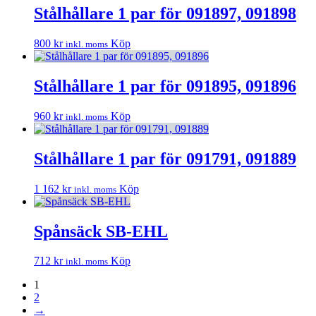
har
Stålhållare 1 par för 091897, 091898
kan
flera
väljas
varianter.
på
800
kr
Köp
inkl. moms
De
produktsidan
olika
alternativen
Stålhållare 1 par för 091895, 091896
kan
väljas
på
960
kr
Köp
inkl. moms
produktsidan
Stålhållare 1 par för 091791, 091889
1 162
kr
Köp
inkl. moms
Spånsäck SB-EHL
712
kr
Köp
inkl. moms
1
2
→