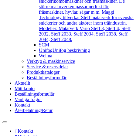
snickerikombimaskiner och fräsmaskiner. De
större matarverken passar perfekt för
fräsmaskiner, hyvlar, sågar m.m. Maggi
Technology tillverkar Steff matarverk för svenska
snickerier och andra aktörer inom träindustrin.
Modeller: Matarverk Vario Steff 3, Steff 4, Steff
2032, Steff 2033, Steff 2034, Steff 2038, Steff
2044, Steff 2048.
SCM
Unifog
Unifog beskrivning
Weima
Verktyg & maskinservice
Service & reservdelar
Produktkataloger
Beställningsformulär
Aktuellt
Mitt konto
Beställningsformulär
Vanliga frågor
Kontakt
Återbetalning/Retur
Kontakt