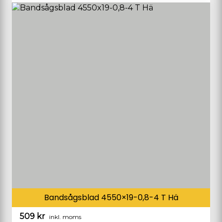
Bandsågsblad 4550×19-0,8-4 T Hä
509
kr
inkl. moms