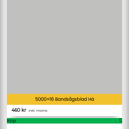
5000×16 Bandsågsblad Hä
460
kr
inkl. moms
Köp