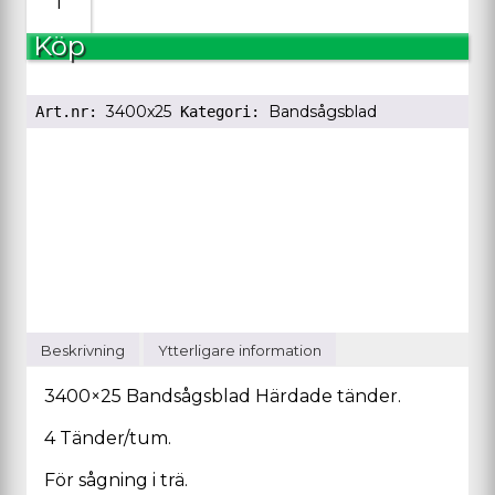
Bandsågsblad
Hä
Köp
mängd
3400x25
Bandsågsblad
Art.nr:
Kategori:
Beskrivning
Ytterligare information
3400×25 Bandsågsblad Härdade tänder.
4 Tänder/tum.
För sågning i trä.