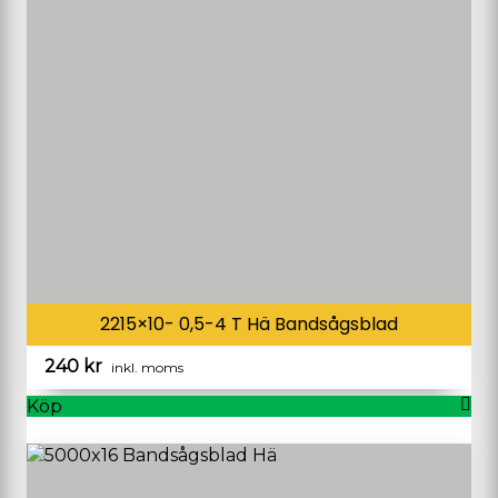
2215×10- 0,5-4 T Hä Bandsågsblad
240
kr
inkl. moms
Köp