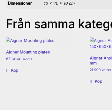
Dimensioner
10 × 40 × 10 cm
Från samma kateg
Aigner Mounting plates
Aigner Ans
821
kr
inkl. moms
mm
Köp
21 990
kr
ink
Köp