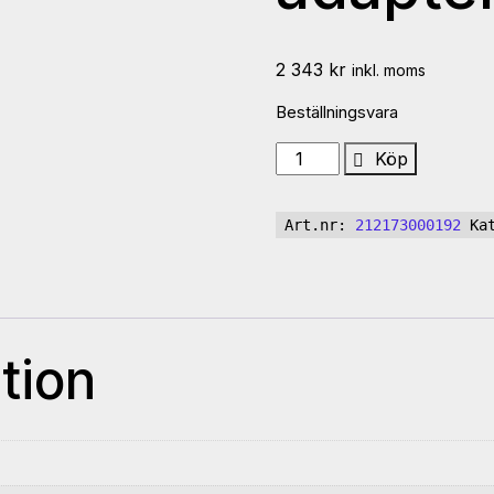
2 343
kr
inkl. moms
Beställningsvara
Aigner
Köp
Mounting
adapter
Art.nr:
212173000192
Ka
220
mängd
tion