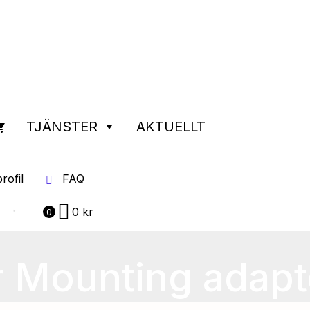
TJÄNSTER
AKTUELLT
rofil
FAQ
0
kr
0
r Mounting adapt