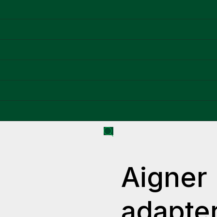
Aigner
adapte