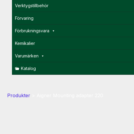
Verktygstillbehör
Förvaring
Förbrukningsvara
Kemikalier
Varumärken
Katalog
Produkter
>
Aigner Mounting adapter 220