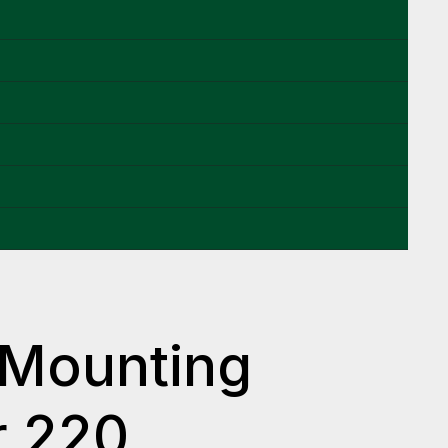
 Mounting
r 220