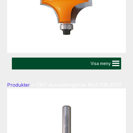
Visa meny
Produkter
>
CMT Avrundningsfräs R9,5 938.317.11