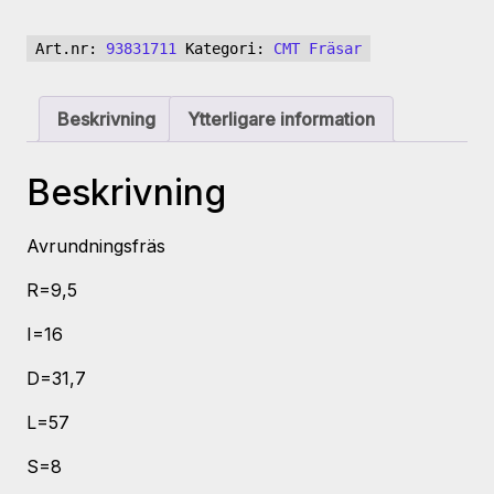
Avrundningsfräs
R9,5
Art.nr:
93831711
Kategori:
CMT Fräsar
938.317.11
mängd
Beskrivning
Ytterligare information
Beskrivning
Avrundningsfräs
R=9,5
I=16
D=31,7
L=57
S=8