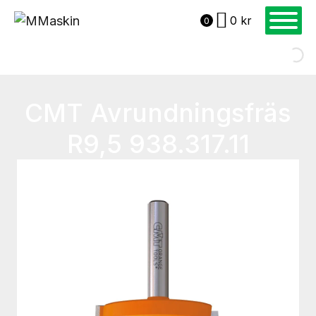
0
kr
0
CMT Avrundningsfräs
R9,5 938.317.11