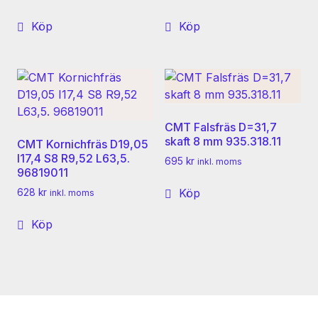
Köp
Köp
CMT Falsfräs D=31,7
skaft 8 mm 935.318.11
CMT Kornichfräs D19,05
I17,4 S8 R9,52 L63,5.
695
kr
inkl. moms
96819011
Köp
628
kr
inkl. moms
Köp