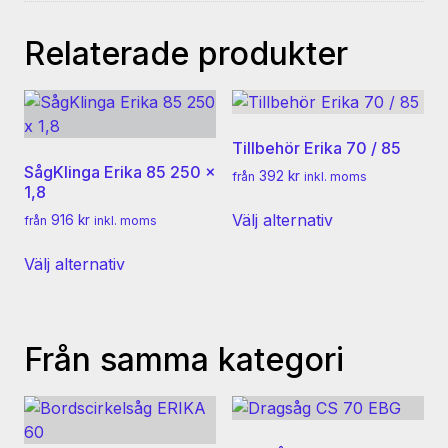
Relaterade produkter
Tillbehör Erika 70 / 85
SågKlinga Erika 85 250 x
392
kr
från
inkl. moms
1,8
Den
Välj alternativ
916
kr
från
inkl. moms
här
Den
produkten
Välj alternativ
här
har
produkten
flera
har
varianter.
flera
De
Från samma kategori
varianter.
olika
De
alternativen
olika
kan
alternativen
väljas