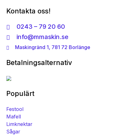
De
alternativen
Kontakta oss!
olika
kan
alternativen
väljas
0243 – 79 20 60
kan
på
väljas
info@mmaskin.se
produktsidan
på
Maskingränd 1, 781 72 Borlänge
produktsidan
Betalningsalternativ
Populärt
Festool
Mafell
Limknektar
Sågar