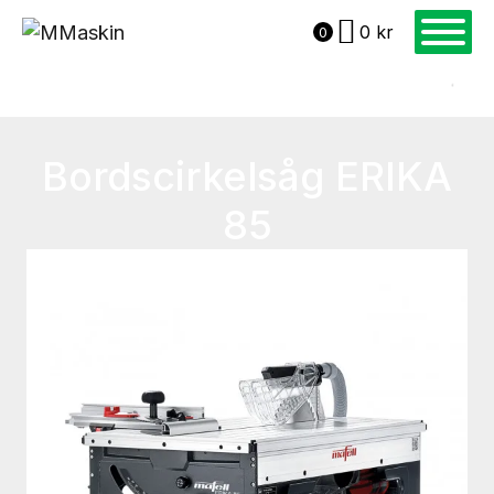
0
kr
0
Bordscirkelsåg ERIKA
85