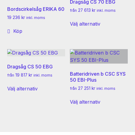
Dragsåg CS 70 EBG
kan
på
Bordscirkelsåg ERIKA 60
27 613
kr
från
inkl. moms
väljas
produktsidan
19 236
kr
inkl. moms
Den
på
Välj alternativ
här
produktsidan
Köp
produkten
har
flera
varianter.
De
Dragsåg CS 50 EBG
olika
Batteridriven b CSC SYS
19 817
kr
från
inkl. moms
alternativen
50 EBI-Plus
Den
kan
Välj alternativ
27 251
kr
från
inkl. moms
här
väljas
Den
produkten
på
Välj alternativ
här
har
produktsidan
produkten
flera
har
varianter.
flera
De
varianter.
olika