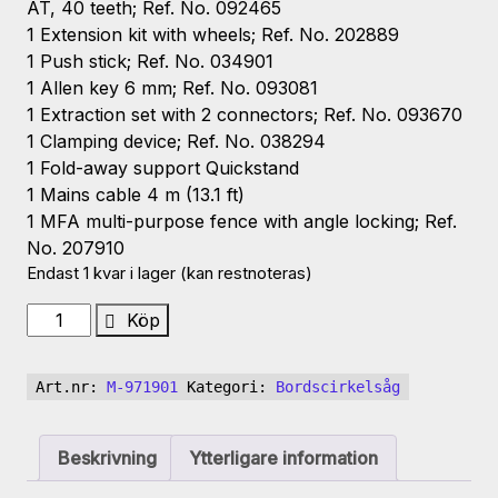
AT, 40 teeth; Ref. No. 092465
1 Extension kit with wheels; Ref. No. 202889
1 Push stick; Ref. No. 034901
1 Allen key 6 mm; Ref. No. 093081
1 Extraction set with 2 connectors; Ref. No. 093670
1 Clamping device; Ref. No. 038294
1 Fold-away support Quickstand
1 Mains cable 4 m (13.1 ft)
1 MFA multi-purpose fence with angle locking; Ref.
No. 207910
Endast 1 kvar i lager (kan restnoteras)
Bordscirkelsåg
Köp
ERIKA
85
Art.nr:
M-971901
Kategori:
Bordscirkelsåg
mängd
Beskrivning
Ytterligare information