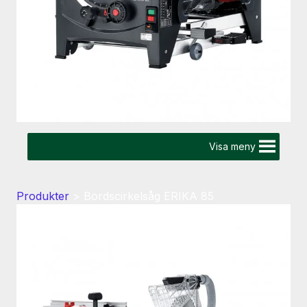
Visa meny
Produkter
>
Bordscirkelsåg ERIKA 85