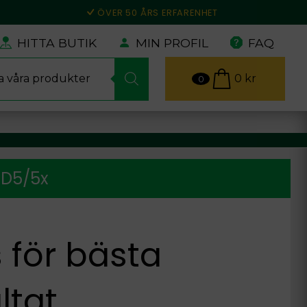
ÖVER 50 ÅRS ERFARENHET
HITTA BUTIK
MIN PROFIL
FAQ
0
kr
0
 D5/5x
s för bästa
ltat