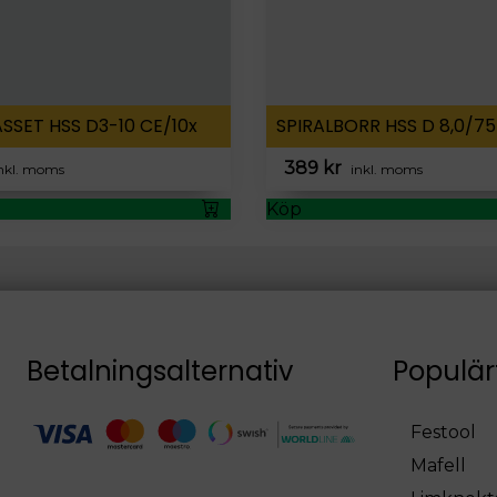
SSET HSS D3-10 CE/10x
SPIRALBORR HSS D 8,0/7
389
kr
nkl. moms
inkl. moms
Köp
Betalningsalternativ
Populär
Festool
Mafell