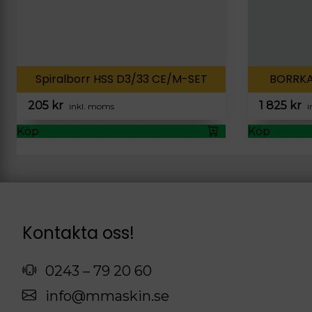
Spiralborr HSS D3/33 CE/M-SET
BORRKA
205
kr
1 825
kr
inkl. moms
i
Köp
Köp
Kontakta oss!
0243 – 79 20 60
info@mmaskin.se