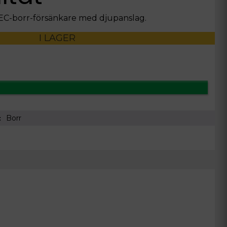
EC-borr-försänkare med djupanslag.
I LAGER
Borr
i: