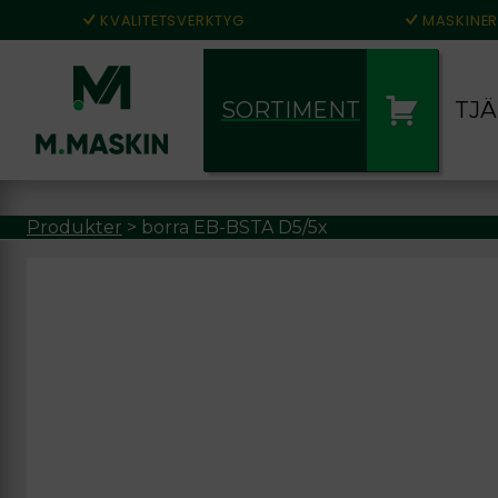
KVALITETSVERKTYG
MASKINER
SORTIMENT
TJ
Produkter
>
borra EB-BSTA D5/5x