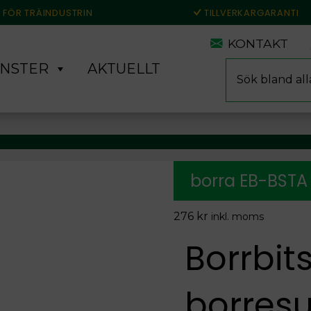
 FÖR TRÄINDUSTRIN
TILLVERKARGARANTI
KONTAKT
Produktsökning
ÄNSTER
AKTUELLT
borra EB-BSTA
276
kr
inkl. moms
Borrbit
borresu