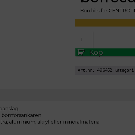
Borrbits för CENTROT
borra
EB-
BSTA
Köp
D5/5x
mängd
496452
Art.nr:
Kategor
panslag.
å borrförsänkaren
 trä, aluminium, akryl eller mineralmaterial