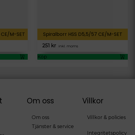
5 CE/M-SET
Spiralborr HSS D5,5/57 CE/M-SET
251
kr
inkl. moms
Köp
t
Om oss
Villkor
Om oss
Villkor & policies
Tjänster & service
Integritetspolicy