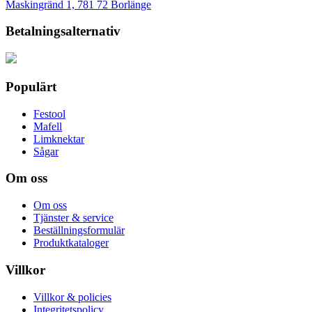
Maskingränd 1, 781 72 Borlänge
Betalningsalternativ
Populärt
Festool
Mafell
Limknektar
Sågar
Om oss
Om oss
Tjänster & service
Beställningsformulär
Produktkataloger
Villkor
Villkor & policies
Integritetspolicy