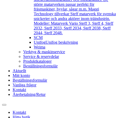
större matarverken passar perfekt för
fräsmaskiner, hyvlar, sågar m.m. Maggi
Technology tillverkar Steff matarverk för svenska
snickerier och andra aktörer inom träindustrin.
Modeller: Matarverk Vario Steff 3, Steff 4, Steff
2032, Steff 2033, Steff 2034, Steff 2038, Steff
2044, Steff 2048.
SCM
Unifog
Unifog beskrivning
Weima
Verktyg & maskinservice
Service & reservdelar
Produktkataloger
Beställningsformulär
Aktuellt
Mitt konto
Beställningsformulär
Vanliga frågor
Kontakt
Återbetalning/Retur
Kontakt
Hitta butik