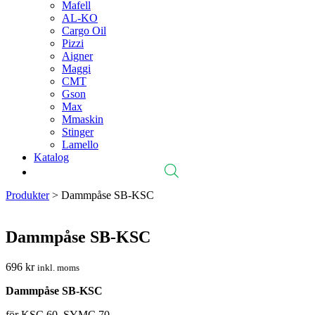
Mafell
AL-KO
Cargo Oil
Pizzi
Aigner
Maggi
CMT
Gson
Max
Mmaskin
Stinger
Lamello
Katalog
Produkter
>
Dammpåse SB-KSC
Dammpåse SB-KSC
696
kr
inkl. moms
Dammpåse SB-KSC
för KSC 60, SYMC 70