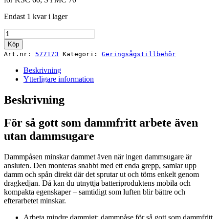
Endast 1 kvar i lager
Dammpåse
SB-
Köp
KSC
Art.nr:
577173
Kategori:
Geringsågstillbehör
mängd
Beskrivning
Ytterligare information
Beskrivning
För så gott som dammfritt arbete även
utan dammsugare
Dammpåsen minskar dammet även när ingen dammsugare är
ansluten. Den monteras snabbt med ett enda grepp, samlar upp
damm och spån direkt där det sprutar ut och töms enkelt genom
dragkedjan. Då kan du utnyttja batteriproduktens mobila och
kompakta egenskaper – samtidigt som luften blir bättre och
efterarbetet minskar.
Arbeta mindre dammigt: dammpåse för så gott som dammfritt