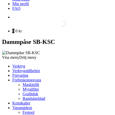
Min profil
FAQ
0
0
kr
Dammpåse SB-KSC
Visa meny
Dölj meny
Verktyg
Verktygstillbehör
Förvaring
Förbrukningsvara
Maskinfilt
Myralfilm
Grafitduk
Bandsågsblad
Kemikalier
Varumärken
Festool