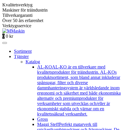
Kvalitetsverktyg
Maskiner för träindustrin
Tillverkargaranti
Över 50 års erfarenhet
Verktygsservice
0
0
kr
Sortiment
Tjänster
Katalog
AL-KO
AL-KO är en tillverkare med
kvalitetsprodukter för träindustrin. AL-KOs
produktsortiment, som bland annat inkluderar
spånsugar, filter och diverse
dammhanteringsystem är världsledande inom
ergonomi och säkerhet med både ekonomiska
alternativ och premiumprodukter för
verksamheter som utvecklas och/eller är
ekonomiskt stabila och värnar om en
kvalitetssäkrad verksamhet.
Gross
Maggi Steff
Perfekt matarverk till
snickerikombimaskiner och fräsmaskiner. De