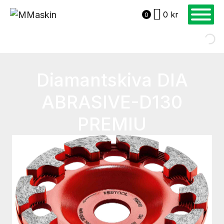
0
kr
0
Diamantskiva DIA
ABRASIVE-D130
PREMIU