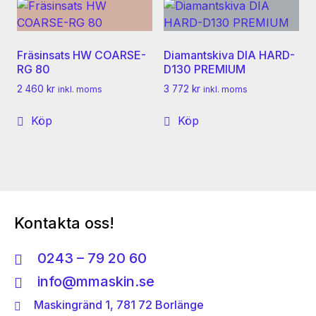
Fräsinsats HW COARSE-
Diamantskiva DIA HARD-
RG 80
D130 PREMIUM
2 460
kr
3 772
kr
inkl. moms
inkl. moms
Köp
Köp
Kontakta oss!
0243 – 79 20 60
info@mmaskin.se
Maskingränd 1, 781 72 Borlänge