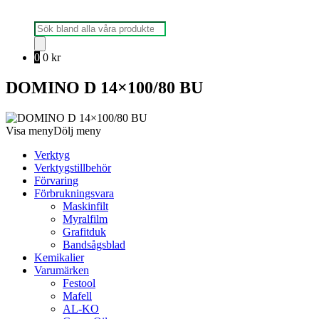
Produktsökning
0
0
kr
DOMINO D 14×100/80 BU
Visa meny
Dölj meny
Verktyg
Verktygstillbehör
Förvaring
Förbrukningsvara
Maskinfilt
Myralfilm
Grafitduk
Bandsågsblad
Kemikalier
Varumärken
Festool
Mafell
AL-KO