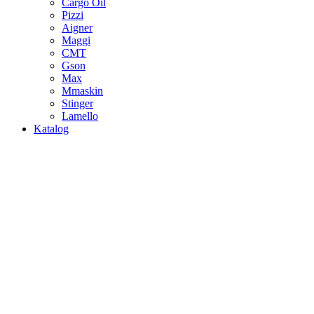
Cargo Oil
Pizzi
Aigner
Maggi
CMT
Gson
Max
Mmaskin
Stinger
Lamello
Katalog