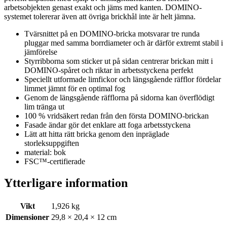
arbetsobjekten genast exakt och jäms med kanten. DOMINO-
systemet tolererar även att övriga brickhål inte är helt jämna.
Tvärsnittet på en DOMINO-bricka motsvarar tre runda
pluggar med samma borrdiameter och är därför extremt stabil i
jämförelse
Styrribborna som sticker ut på sidan centrerar brickan mitt i
DOMINO-spåret och riktar in arbetsstyckena perfekt
Speciellt utformade limfickor och längsgående räfflor fördelar
limmet jämnt för en optimal fog
Genom de längsgående räfflorna på sidorna kan överflödigt
lim tränga ut
100 % vridsäkert redan från den första DOMINO-brickan
Fasade ändar gör det enklare att foga arbetsstyckena
Lätt att hitta rätt bricka genom den inpräglade
storleksuppgiften
material: bok
FSC™-certifierade
Ytterligare information
Vikt
1,926 kg
Dimensioner
29,8 × 20,4 × 12 cm