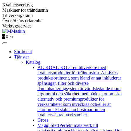
Kvalitetsverktyg
Maskiner för träindustrin
Tillverkargaranti
Över 50 års erfarenhet
Verktygsservice
0
0
kr
Sortiment
Tjänster
Katalog
AL-KO
AL-KO är en tillverkare med
kvalitetsprodukter för träindustrin. AL-KOs
produktsortiment, som bland annat inkluderar
spånsugar, filter och diverse
dammhanteringsystem är världsledande inom
ergonomi och säkerhet med både ekonomiska
alternativ och premiumprodukter för
verksamheter som utvecklas och/eller är
ekonomiskt stabila och värnar om en
kvalitetssäkrad verksamhet.
Gross
Maggi Steff
Perfekt matarverk till
snickerikombimaskiner och fräsmaskiner. De