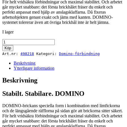
För helt vridsäkra förbindningar och maximal stabilitet. Och arbetet
går mycket snabbare: det första brickhålet fräser du enkelt och
perfekt anpassat med hjälp av anslagsklaffarna. Då fixeras
arbetsobjekten genast exakt och jäms med kanten. DOMINO-
systemet tolererar även att övriga brickhål inte är helt jämna.
I lager
DOMINO
D
Köp
14x100/80
Art.nr:
498218
Kategori:
Domino-förbindning
BU
mängd
Beskrivning
Ytterligare information
Beskrivning
Stabilt. Stabilare. DOMINO
DOMINO-brickans speciella form i kombination med limfickorna
och de längsgående räfflorna på sidan gör att brickorna sitter säkert.
För helt vridsäkra förbindningar och maximal stabilitet. Och arbetet
går mycket snabbare: det första brickhålet fräser du enkelt och
perfekt anpassat med hjälp av anslagsklaffarna. Då fixeras