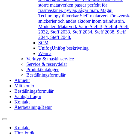
större matarverken passar perfekt för
fräsmaskiner, hyvlar, sågar m.m. Maggi
Technology tillverkar Steff matarverk för svenska
snickerier och andra aktörer inom träindustrin.
Modeller: Matarverk Vario Steff 3, Steff 4, Steff
2032, Steff 2033, Steff 2034, Steff 2038, Steff
2044, Steff 2048.
SCM
Unifog
Unifog beskrivning
Weima
Verktyg & maskinservice
Service & reservdelar
Produktkataloger
Beställningsformulär
Aktuellt
Mitt konto
Beställningsformulär
Vanliga frågor
Kontakt
Återbetalning/Retur
Kontakt
Hitta butik