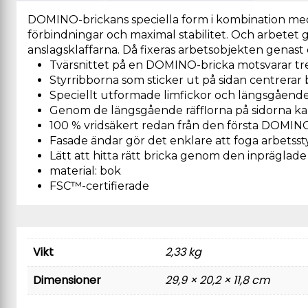
DOMINO-brickans speciella form i kombination med l
förbindningar och maximal stabilitet. Och arbetet 
anslagsklaffarna. Då fixeras arbetsobjekten genast
Tvärsnittet på en DOMINO-bricka motsvarar tr
Styrribborna som sticker ut på sidan centrerar
Speciellt utformade limfickor och längsgående 
Genom de längsgående räfflorna på sidorna kan
100 % vridsäkert redan från den första DOMIN
Fasade ändar gör det enklare att foga arbetss
Lätt att hitta rätt bricka genom den inpräglad
material: bok
FSC™-certifierade
Vikt
2,33 kg
Dimensioner
29,9 × 20,2 × 11,8 cm