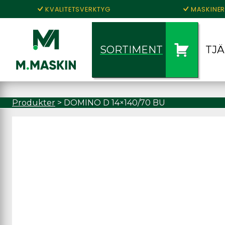
KVALITETSVERKTYG
MASKINER
SORTIMENT
TJ
Produkter
>
DOMINO D 14×140/70 BU