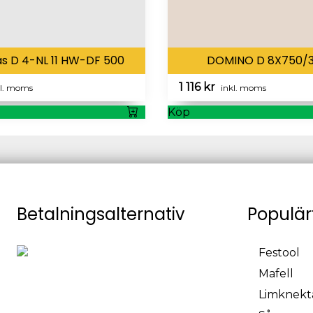
s D 4-NL 11 HW-DF 500
DOMINO D 8X750/3
1 116
kr
kl. moms
inkl. moms
Köp
Betalningsalternativ
Populär
Festool
Mafell
Limknekt