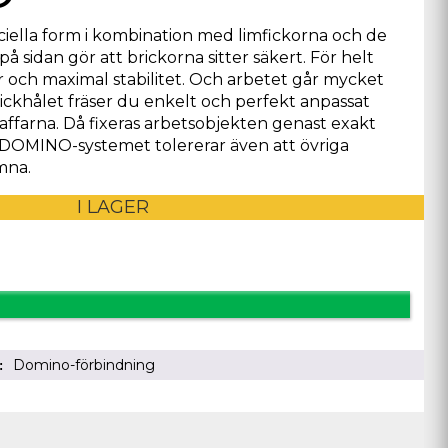
ella form i kombination med limfickorna och de
å sidan gör att brickorna sitter säkert. För helt
r och maximal stabilitet. Och arbetet går mycket
rickhålet fräser du enkelt och perfekt anpassat
affarna. Då fixeras arbetsobjekten genast exakt
DOMINO-systemet tolererar även att övriga
ämna.
I LAGER
Domino-förbindning
i: