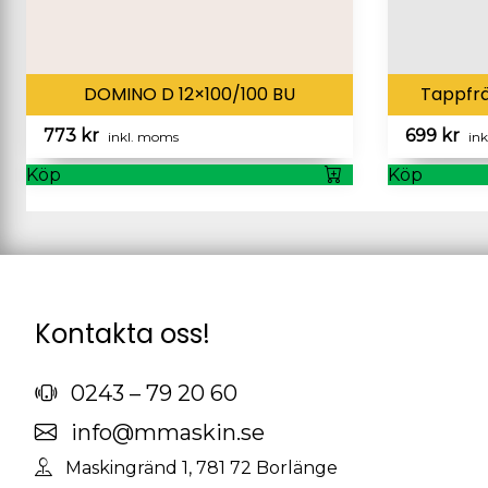
DOMINO D 12×100/100 BU
Tappfrä
773
kr
699
kr
inkl. moms
in
Köp
Köp
Kontakta oss!
0243 – 79 20 60
info@mmaskin.se
Maskingränd 1, 781 72 Borlänge