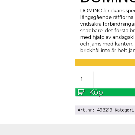
DOMINO-brickans speci
längsgående räfflorna p
vridsäkra förbindninga
snabbare: det första b
med hjälp av anslagskl
och jäms med kanten. 
brickhål inte är helt j
DOMINO
D
14x140/70
Köp
BU
mängd
498219
Art.nr:
Kategor