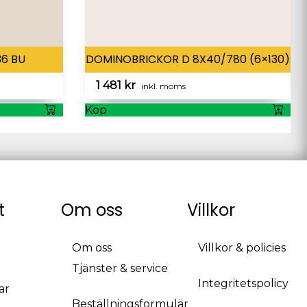
6 BU
DOMINOBRICKOR D 8X40/780 (6×130)
1 481
kr
inkl. moms
Köp
t
Om oss
Villkor
Om oss
Villkor & policies
Tjänster & service
Integritetspolicy
ar
Beställningsformulär