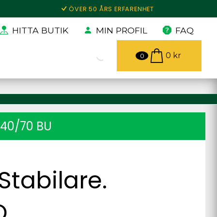
ÖVER 50 ÅRS ERFARENHET
HITTA BUTIK
MIN PROFIL
FAQ
0
kr
0
40/70 BU
 Stabilare.
O