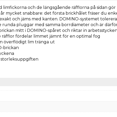
imfickorna och de längsgående räfflorna på sidan gör att
går mycket snabbare: det första brickhålet fräser du enk
 exakt och jäms med kanten. DOMINO-systemet tolererar ä
e runda pluggar med samma borrdiameter och är därför e
 brickan mitt i DOMINO-spåret och riktar in arbetsstycke
räfflor fördelar limmet jämnt för en optimal fog
 överflödigt lim tränga ut
O-brickan
tyckena
e storleksuppgiften