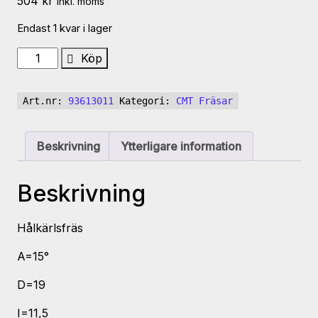
504
kr
inkl. moms
Endast 1 kvar i lager
CMT
Köp
Fasfräs
D19
Art.nr:
93613011
Kategori:
CMT Fräsar
G15
936.130.11
mängd
Beskrivning
Ytterligare information
Beskrivning
Hålkärlsfräs
A=15°
D=19
I=11,5