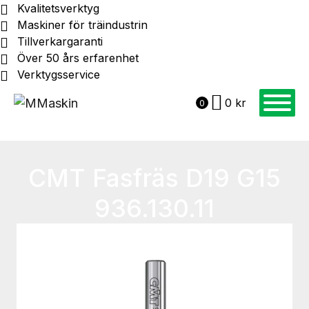
Kvalitetsverktyg
Maskiner för träindustrin
Tillverkargaranti
Över 50 års erfarenhet
Verktygsservice
0
kr
0
CMT Fasfräs D19 G15
936.130.11