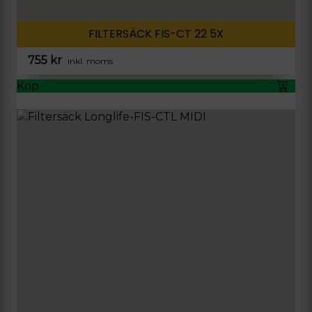
FILTERSÄCK FIS-CT 22 5X
755
kr
inkl. moms
Köp