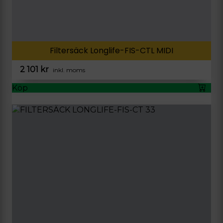
Filtersäck Longlife-FIS-CTL MIDI
2 101
kr
inkl. moms
Köp