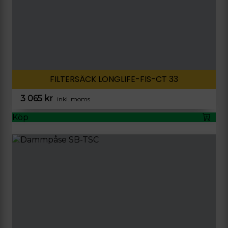
FILTERSÄCK LONGLIFE-FIS-CT 33
3 065
kr
inkl. moms
Köp