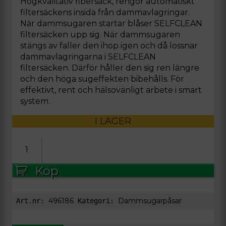
Högkvalitativ fibersäck, rengör automatiskt
filtersäckens insida från dammavlagringar.
När dammsugaren startar blåser SELFCLEAN
filtersäcken upp sig. När dammsugaren
stängs av faller den ihop igen och då lossnar
dammavlagringarna i SELFCLEAN
filtersäcken. Därför håller den sig ren längre
och den höga sugeffekten bibehålls. För
effektivt, rent och hälsovänligt arbete i smart
system.
I LAGER
Filtersäck
SC-
FIS-
Köp
CT
36/5
mängd
496186
Dammsugarpåsar
Art.nr:
Kategori: