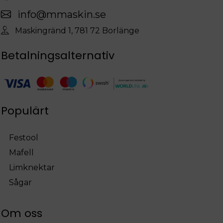
info@mmaskin.se
Maskingränd 1, 781 72 Borlänge
Betalningsalternativ
Populärt
Festool
Mafell
Limknektar
Sågar
Om oss