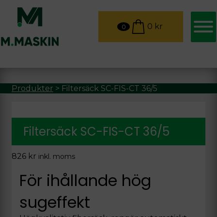
0
kr
0
Produkter
>
Filtersäck SC-FIS-CT 36/5
Filtersäck SC-FIS-CT 36/5
826
kr
inkl. moms
För ihållande hög
sugeffekt