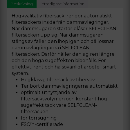
Beskrivning
Ytterligare information
Högkvalitativ fibersäck, rengör automatiskt
filtersäckens insida från dammavlagringar.
När dammsugaren startar blåser SELFCLEAN
filtersäcken upp sig. När dammsugaren
stängs av faller den ihop igen och då lossnar
dammavlagringarna i SELFCLEAN
filtersäcken. Därför håller den sig ren längre
och den höga sugeffekten bibehålls. För
effektivt, rent och hälsovänligt arbete i smart
system.
Högklassig filtersäck av fiberväv
Tar bort dammavlagringarna automatiskt
optimalt utnyttjande av
filtersäcksvolymen och konstant hög
sugeffekt tack vare SELFCLEAN-
filtersäcken
för torrsugning
FSC™-certifierade