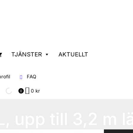
TJÄNSTER
AKTUELLT
rofil
FAQ
0
kr
0
, upp till 3,2 m l