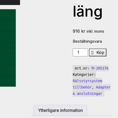
läng
916
kr
inkl. moms
Beställningsvara
Flexislang
Köp
FXS
L,
Art.nr:
M-205276
upp
Kategorier:
till
Rälsstyrsystem
3,2
tillbehör
,
Adapter
m
& anslutningar
läng
mängd
Ytterligare information