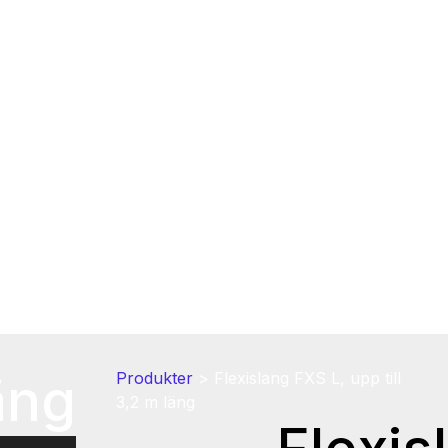
äng
Produkter
>
Flexislang FXS L, upp till
3,2 m läng