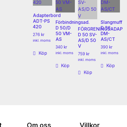
Adapterbord
ADT-PS
Förbindningsad.
Slangmuff
420
D 50/D
D 36
FÖRGRENINGSADAP
50 VM-
DM-
D 50 SV-
276
kr
AS
AS/CT
AS/D 50
inkl. moms
V
340
kr
390
kr
Köp
inkl. moms
inkl. moms
759
kr
inkl. moms
Köp
Köp
Köp
t
Om oss
Villkor