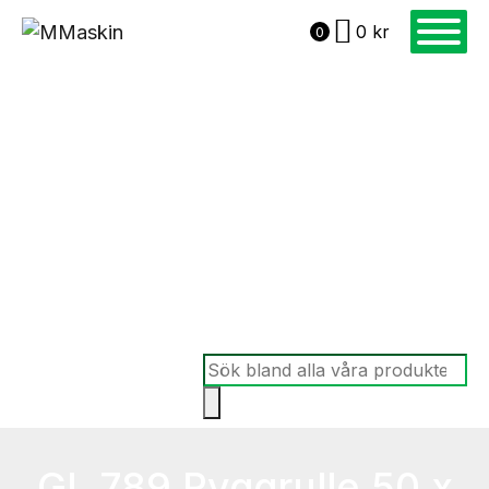
0
kr
0
Produktsökning
GL 789 Ryggrulle 50 x