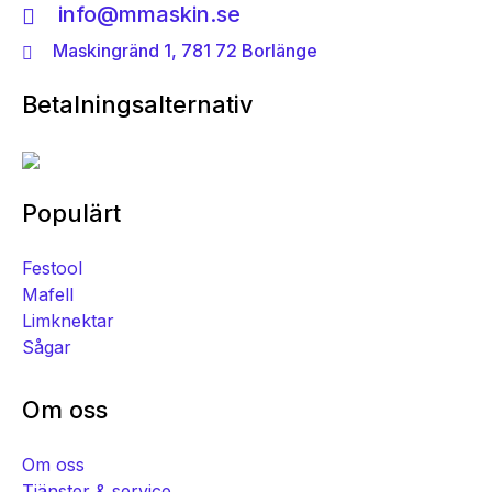
info@mmaskin.se
Maskingränd 1, 781 72 Borlänge
Betalningsalternativ
Populärt
Festool
Mafell
Limknektar
Sågar
Om oss
Om oss
Tjänster & service