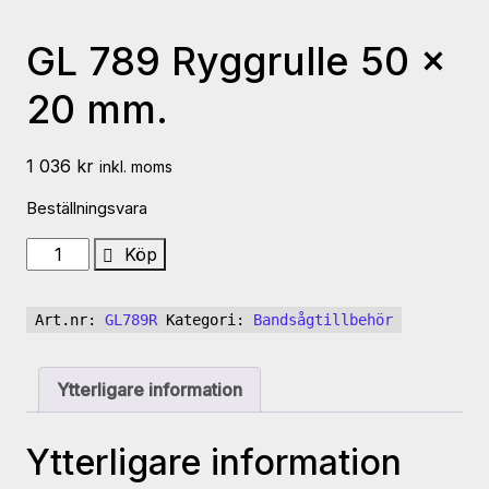
GL 789 Ryggrulle 50 x
20 mm.
1 036
kr
inkl. moms
Beställningsvara
GL
Köp
789
Ryggrulle
Art.nr:
GL789R
Kategori:
Bandsågtillbehör
50
x
20
Ytterligare information
mm.
mängd
Ytterligare information