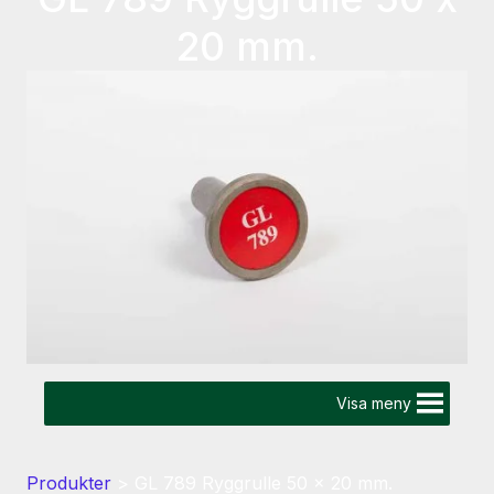
20 mm.
Visa meny
Produkter
>
GL 789 Ryggrulle 50 x 20 mm.