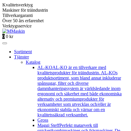
Kvalitetsverktyg
Maskiner för träindustrin
Tillverkargaranti
Över 50 års erfarenhet
Verktygsservice
0
0
kr
Sortiment
Tjänster
Katalog
AL-KO
AL-KO är en tillverkare med
kvalitetsprodukter för träindustrin. AL-KOs
produktsortiment, som bland annat inkluderar
spånsugar, filter och diverse
dammhanteringsystem är världsledande inom
ergonomi och säkerhet med både ekonomiska
alternativ och premiumprodukter för
verksamheter som utvecklas och/eller är
ekonomiskt stabila och värnar om en
kvalitetssäkrad verksamhet.
Gross
Maggi Steff
Perfekt matarverk till
snickerikombimaskiner och fräsmaskiner. De