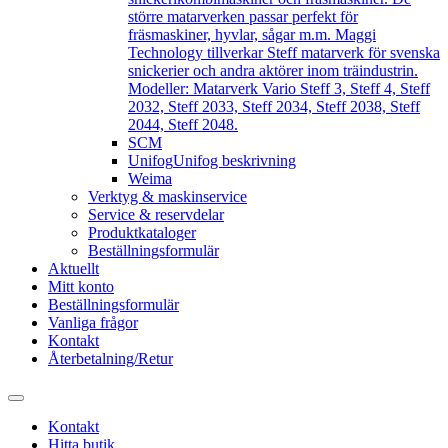
större matarverken passar perfekt för
fräsmaskiner, hyvlar, sågar m.m. Maggi
Technology tillverkar Steff matarverk för svenska
snickerier och andra aktörer inom träindustrin.
Modeller: Matarverk Vario Steff 3, Steff 4, Steff
2032, Steff 2033, Steff 2034, Steff 2038, Steff
2044, Steff 2048.
SCM
Unifog
Unifog beskrivning
Weima
Verktyg & maskinservice
Service & reservdelar
Produktkataloger
Beställningsformulär
Aktuellt
Mitt konto
Beställningsformulär
Vanliga frågor
Kontakt
Återbetalning/Retur
Kontakt
Hitta butik