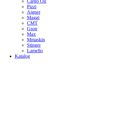
Cargo Oil
Pizzi
Aigner
Maggi
CMT
Gson
Max
Mmaskin
Stinger
Lamello
Katalog