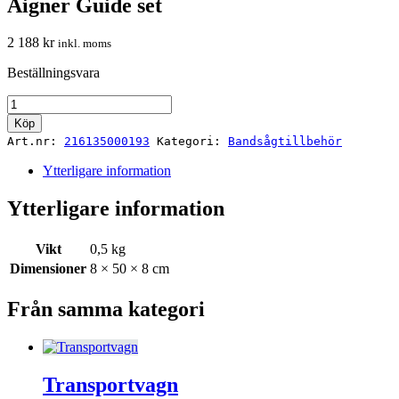
Aigner Guide set
2 188
kr
inkl. moms
Beställningsvara
Aigner
Guide
Köp
set
Art.nr:
216135000193
Kategori:
Bandsågtillbehör
mängd
Ytterligare information
Ytterligare information
Vikt
0,5 kg
Dimensioner
8 × 50 × 8 cm
Från samma kategori
Transportvagn