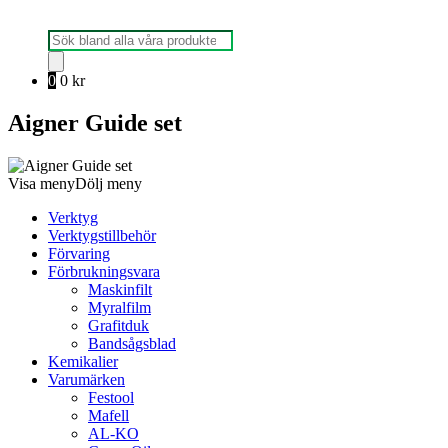
Produktsökning
0
0
kr
Aigner Guide set
Visa meny
Dölj meny
Verktyg
Verktygstillbehör
Förvaring
Förbrukningsvara
Maskinfilt
Myralfilm
Grafitduk
Bandsågsblad
Kemikalier
Varumärken
Festool
Mafell
AL-KO