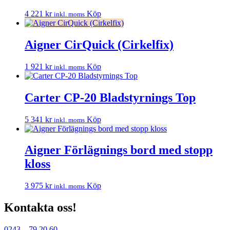
4 221
kr
Köp
inkl. moms
Aigner CirQuick (Cirkelfix)
1 921
kr
Köp
inkl. moms
Carter CP-20 Bladstyrnings Top
5 341
kr
Köp
inkl. moms
Aigner Förlägnings bord med stopp
kloss
3 975
kr
Köp
inkl. moms
Kontakta oss!
0243 – 79 20 60