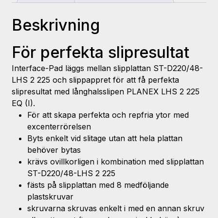
2
225
Beskrivning
mängd
För perfekta slipresultat
Interface-Pad läggs mellan slipplattan ST-D220/48-
LHS 2 225 och slippappret för att få perfekta
slipresultat med långhalsslipen PLANEX LHS 2 225
EQ (I).
För att skapa perfekta och repfria ytor med
excenterrörelsen
Byts enkelt vid slitage utan att hela plattan
behöver bytas
krävs ovillkorligen i kombination med slipplattan
ST-D220/48-LHS 2 225
fästs på slipplattan med 8 medföljande
plastskruvar
skruvarna skruvas enkelt i med en annan skruv