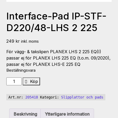
Interface-Pad IP-STF-
D220/48-LHS 2 225
249
kr
inkl. moms
För vägg- & takslipen PLANEX LHS 2 225 EQ(I)
passar ej för PLANEX LHS 225 EQ (t.o.m. 09/2020),
passar ej för PLANEX LHS-E 225 EQ
Beställningsvara
Interface-
Köp
Pad
IP-
Art.nr:
205418
Kategori:
Slipplattor och pads
STF-
D220/48-
LHS
Beskrivning
Ytterligare information