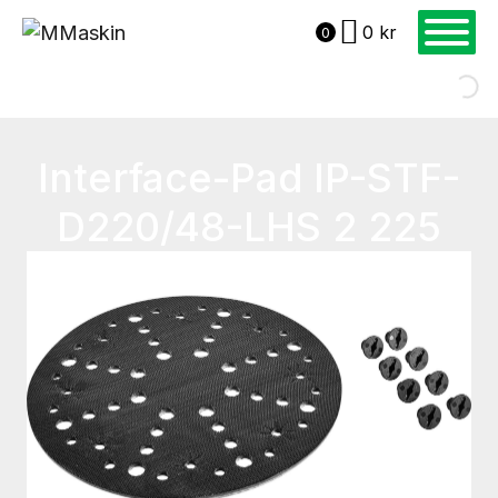
0
kr
0
Interface-Pad IP-STF-
D220/48-LHS 2 225