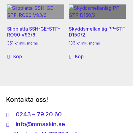
Slipplatta SSH-GE-STF-
Skyddsmellanläg PP-STF
RO90 V93/6
D150/2
351
kr
136
kr
inkl. moms
inkl. moms
Köp
Köp
Kontakta oss!
0243 – 79 20 60
info@mmaskin.se