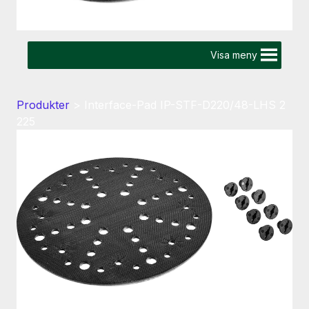
Visa meny
Produkter
>
Interface-Pad IP-STF-D220/48-LHS 2
225