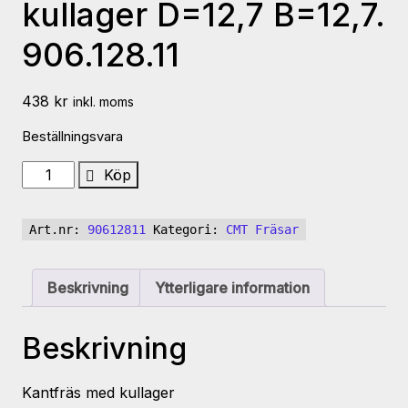
kullager D=12,7 B=12,7.
906.128.11
438
kr
inkl. moms
Beställningsvara
CMT
Köp
Kantfräs
med
Art.nr:
90612811
Kategori:
CMT Fräsar
kullager
D=12,7
B=12,7.
Beskrivning
Ytterligare information
906.128.11
mängd
Beskrivning
Kantfräs med kullager