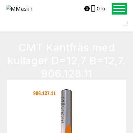
0
kr
0
CMT Kantfräs med
kullager D=12,7 B=12,7.
906.128.11