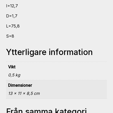
I=12,7
D=1,7
L=75,8
S=8
Ytterligare information
Vikt
0,5 kg
Dimensioner
13 × 11 × 8,5 cm
Från samma kategori