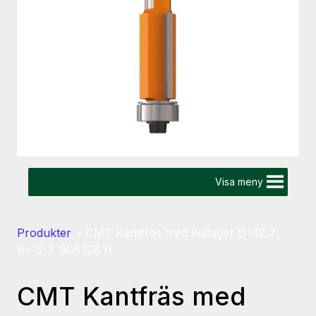
Visa meny
Produkter
>
CMT Kantfräs med kullager D=12,7
B=12,7. 906.128.11
CMT Kantfräs med