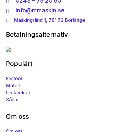
0243 – 79 20 60
info@mmaskin.se
Maskingränd 1, 781 72 Borlänge
Betalningsalternativ
Populärt
Festool
Mafell
Limknektar
Sågar
Om oss
Om oss