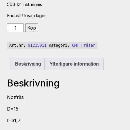
503
kr
inkl. moms
Endast 1 kvar i lager
CMT
Köp
Notfräs
15*31,7
Art.nr:
91215011
Kategori:
CMT Fräsar
skaft
8
mm
Beskrivning
Ytterligare information
HM.
912.150.11
Beskrivning
mängd
Notfräs
D=15
I=31,7