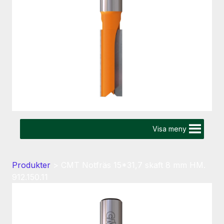
Visa meny
Produkter
>
CMT Notfräs 15*31,7 skaft 8 mm HM.
912.150.11