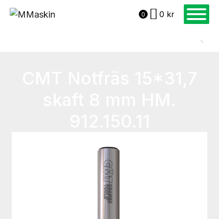
0
kr
0
CMT Notfräs 15*31,7
skaft 8 mm HM.
912.150.11