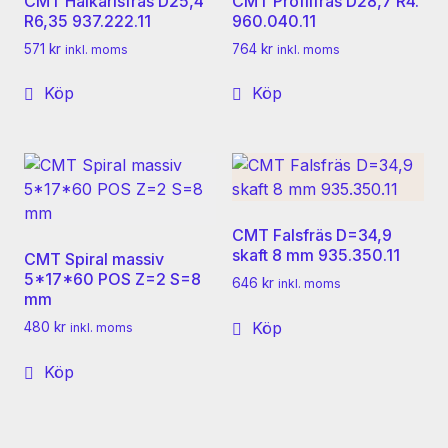
CMT Hålkärlsfräs D25,4
CMT Profilfräs D28,7 R4.
R6,35 937.222.11
960.040.11
571
kr
764
kr
inkl. moms
inkl. moms
Köp
Köp
CMT Falsfräs D=34,9
skaft 8 mm 935.350.11
CMT Spiral massiv
5*17*60 POS Z=2 S=8
646
kr
inkl. moms
mm
Köp
480
kr
inkl. moms
Köp