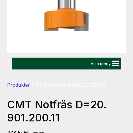
Visa meny
Produkter
>
CMT Notfräs D=20. 901.200.11
CMT Notfräs D=20.
901.200.11
408
kr
inkl. moms