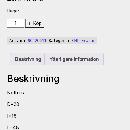
I lager
CMT
Köp
Notfräs
D=20.
Art.nr:
90120011
Kategori:
CMT Fräsar
901.200.11
mängd
Beskrivning
Ytterligare information
Beskrivning
Notfräs
D=20
I=16
L=48