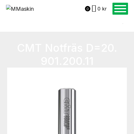
0
kr
0
CMT Notfräs D=20.
901.200.11