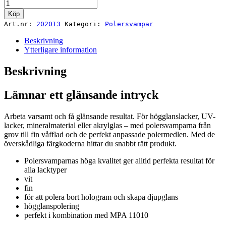
Polersvamp
PS
Köp
STF
Art.nr:
202013
Kategori:
Polersvampar
D150X30
WH/5
Beskrivning
mängd
Ytterligare information
Beskrivning
Lämnar ett glänsande intryck
Arbeta varsamt och få glänsande resultat. För högglanslacker, UV-
lacker, mineralmaterial eller akrylglas – med polersvamparna från
grov till fin våfflad och de perfekt anpassade polermedlen. Med de
överskådliga färgkoderna hittar du snabbt rätt produkt.
Polersvamparnas höga kvalitet ger alltid perfekta resultat för
alla lacktyper
vit
fin
för att polera bort hologram och skapa djupglans
högglanspolering
perfekt i kombination med MPA 11010