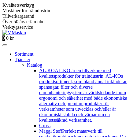
Kvalitetsverktyg
Maskiner för träindustrin
Tillverkargaranti
Över 50 års erfarenhet
Verktygsservice
0
0
kr
Sortiment
Tjänster
Katalog
AL-KO
AL-KO är en tillverkare med
kvalitetsprodukter för träindustrin. AL-KOs
produktsortiment, som bland annat inkluderar
spånsugar, filter och diverse
dammhanteringsystem är världsledande inom
ergonomi och säkerhet med både ekonomiska
alternativ och premiumprodukter för
verksamheter som utvecklas och/eller är
ekonomiskt stabila och värnar om en
kvalitetssäkrad verksamhet.
Gross
Maggi Steff
Perfekt matarverk till
snickerikombimaskiner och fräsmaskiner. De