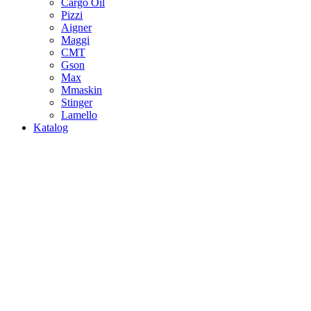
Cargo Oil
Pizzi
Aigner
Maggi
CMT
Gson
Max
Mmaskin
Stinger
Lamello
Katalog