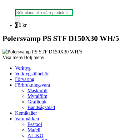
Produktsökning
0
0
kr
Polersvamp PS STF D150X30 WH/5
Visa meny
Dölj meny
Verktyg
Verktygstillbehör
Förvaring
Förbrukningsvara
Maskinfilt
Myralfilm
Grafitduk
Bandsågsblad
Kemikalier
Varumärken
Festool
Mafell
AL-KO