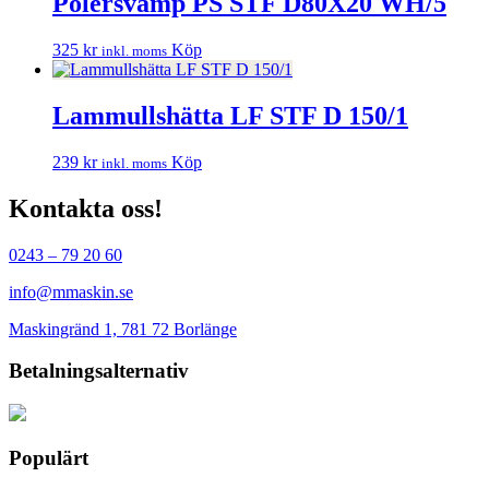
Polersvamp PS STF D80X20 WH/5
325
kr
Köp
inkl. moms
Lammullshätta LF STF D 150/1
239
kr
Köp
inkl. moms
Kontakta oss!
0243 – 79 20 60
info@mmaskin.se
Maskingränd 1, 781 72 Borlänge
Betalningsalternativ
Populärt