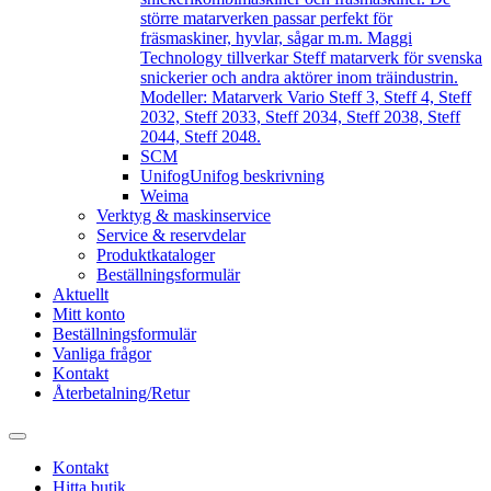
större matarverken passar perfekt för
fräsmaskiner, hyvlar, sågar m.m. Maggi
Technology tillverkar Steff matarverk för svenska
snickerier och andra aktörer inom träindustrin.
Modeller: Matarverk Vario Steff 3, Steff 4, Steff
2032, Steff 2033, Steff 2034, Steff 2038, Steff
2044, Steff 2048.
SCM
Unifog
Unifog beskrivning
Weima
Verktyg & maskinservice
Service & reservdelar
Produktkataloger
Beställningsformulär
Aktuellt
Mitt konto
Beställningsformulär
Vanliga frågor
Kontakt
Återbetalning/Retur
Kontakt
Hitta butik