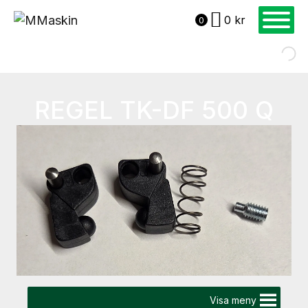
0
kr
0
REGEL TK-DF 500 Q
Visa meny