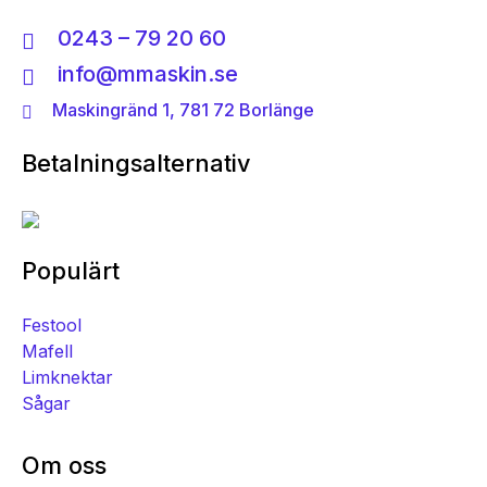
0243 – 79 20 60
info@mmaskin.se
Maskingränd 1, 781 72 Borlänge
Betalningsalternativ
Populärt
Festool
Mafell
Limknektar
Sågar
Om oss