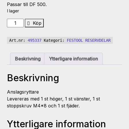
Passar till DF 500.
I lager
REGEL
Köp
TK-
DF
Art.nr:
495337
Kategori:
FESTOOL RESERVDELAR
500
Q
mängd
Beskrivning
Ytterligare information
Beskrivning
Anslagsryttare
Levereras med 1 st höger, 1 st vänster, 1 st
stoppskruv M4*8 och 1 st fjäder.
Ytterligare information