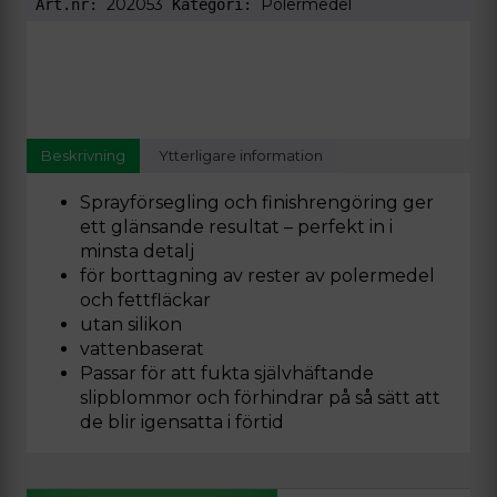
202053
Polermedel
Art.nr:
Kategori:
Beskrivning
Ytterligare information
Sprayförsegling och finishrengöring ger
ett glänsande resultat – perfekt in i
minsta detalj
för borttagning av rester av polermedel
och fettfläckar
utan silikon
vattenbaserat
Passar för att fukta självhäftande
slipblommor och förhindrar på så sätt att
de blir igensatta i förtid