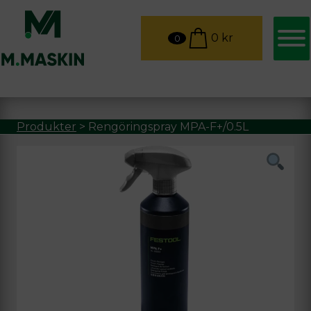
0
kr
0
Produkter
>
Rengöringspray MPA-F+/0.5L