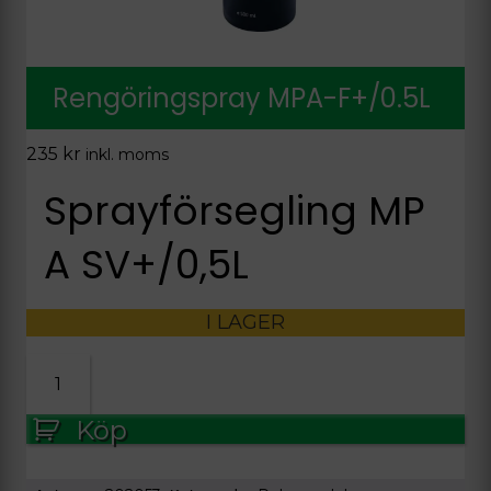
Rengöringspray MPA-F+/0.5L
235
kr
inkl. moms
Sprayförsegling MP
A SV+/0,5L
I LAGER
Rengöringspray
MPA-
F+/0.5L
Köp
mängd