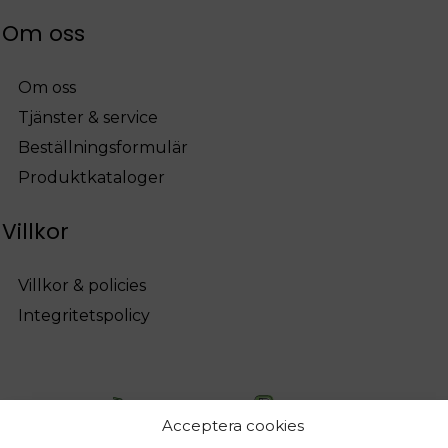
Om oss
Om oss
Tjänster & service
Beställningsformulär
Produktkataloger
Villkor
Villkor & policies
Integritetspolicy
Acceptera cookies