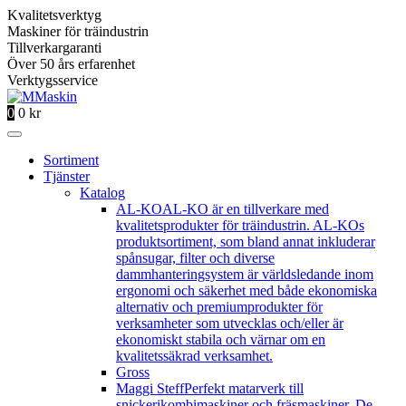
Kvalitetsverktyg
Maskiner för träindustrin
Tillverkargaranti
Över 50 års erfarenhet
Verktygsservice
0
0
kr
Sortiment
Tjänster
Katalog
AL-KO
AL-KO är en tillverkare med
kvalitetsprodukter för träindustrin. AL-KOs
produktsortiment, som bland annat inkluderar
spånsugar, filter och diverse
dammhanteringsystem är världsledande inom
ergonomi och säkerhet med både ekonomiska
alternativ och premiumprodukter för
verksamheter som utvecklas och/eller är
ekonomiskt stabila och värnar om en
kvalitetssäkrad verksamhet.
Gross
Maggi Steff
Perfekt matarverk till
snickerikombimaskiner och fräsmaskiner. De