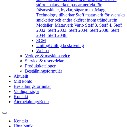
större matarverken passar perfekt för
fräsmaskiner, hyvlar, sågar m.m. Maggi
Technology tillverkar Steff matarverk för svenska
snickerier och andra aktörer inom träindustrin.
Modeller: Matarverk Vario Steff 3, Steff 4, Steff
2032, Steff 2033, Steff 2034, Steff 2038, Steff
2044, Steff 2048.
SCM
Unifog
Unifog beskrivning
Weima
Verktyg & maskinservice
Service & reservdelar
Produktkataloger
Beställningsformulär
Aktuellt
Mitt konto
Beställningsformulär
Vanliga frågor
Kontakt
Återbetalning/Retur
Kontakt
Hitta butik