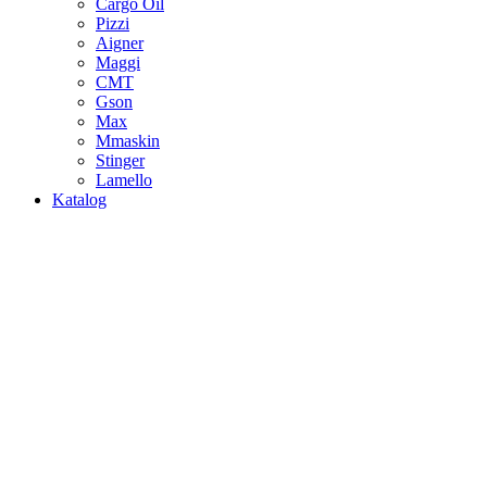
Cargo Oil
Pizzi
Aigner
Maggi
CMT
Gson
Max
Mmaskin
Stinger
Lamello
Katalog