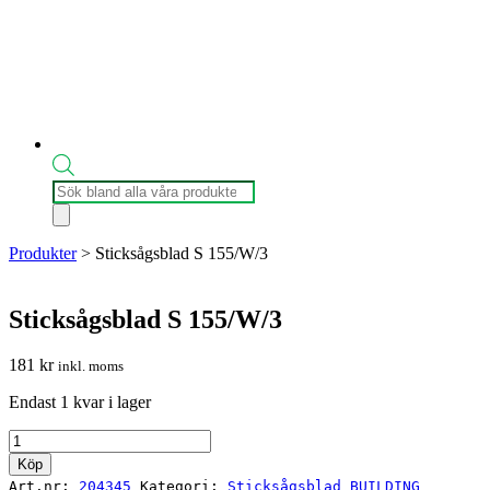
Produktsökning
Produkter
>
Sticksågsblad S 155/W/3
Sticksågsblad S 155/W/3
181
kr
inkl. moms
Endast 1 kvar i lager
Sticksågsblad
S
Köp
155/W/3
Art.nr:
204345
Kategori:
Sticksågsblad BUILDING