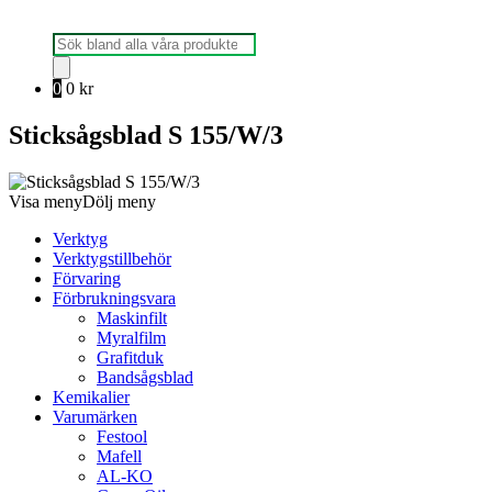
Produktsökning
0
0
kr
Sticksågsblad S 155/W/3
Visa meny
Dölj meny
Verktyg
Verktygstillbehör
Förvaring
Förbrukningsvara
Maskinfilt
Myralfilm
Grafitduk
Bandsågsblad
Kemikalier
Varumärken
Festool
Mafell
AL-KO