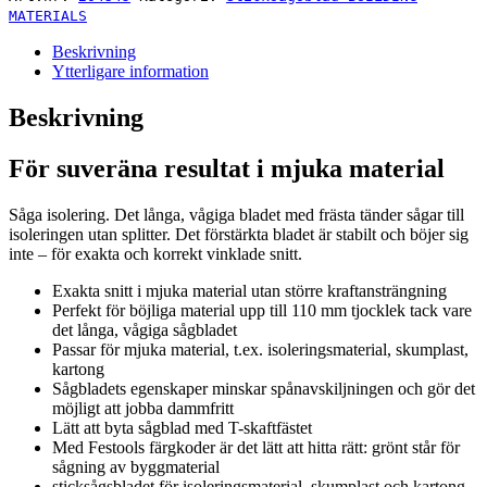
mängd
MATERIALS
Beskrivning
Ytterligare information
Beskrivning
För suveräna resultat i mjuka material
Såga isolering. Det långa, vågiga bladet med frästa tänder sågar till
isoleringen utan splitter. Det förstärkta bladet är stabilt och böjer sig
inte – för exakta och korrekt vinklade snitt.
Exakta snitt i mjuka material utan större kraftansträngning
Perfekt för böjliga material upp till 110 mm tjocklek tack vare
det långa, vågiga sågbladet
Passar för mjuka material, t.ex. isoleringsmaterial, skumplast,
kartong
Sågbladets egenskaper minskar spånavskiljningen och gör det
möjligt att jobba dammfritt
Lätt att byta sågblad med T-skaftfästet
Med Festools färgkoder är det lätt att hitta rätt: grönt står för
sågning av byggmaterial
sticksågsbladet för isoleringsmaterial, skumplast och kartong