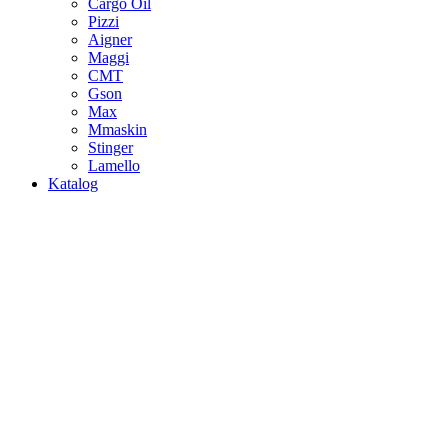
Cargo Oil
Pizzi
Aigner
Maggi
CMT
Gson
Max
Mmaskin
Stinger
Lamello
Katalog