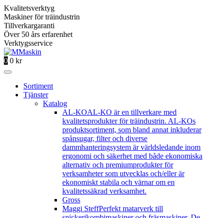
Kvalitetsverktyg
Maskiner för träindustrin
Tillverkargaranti
Över 50 års erfarenhet
Verktygsservice
0
0
kr
Sortiment
Tjänster
Katalog
AL-KO
AL-KO är en tillverkare med
kvalitetsprodukter för träindustrin. AL-KOs
produktsortiment, som bland annat inkluderar
spånsugar, filter och diverse
dammhanteringsystem är världsledande inom
ergonomi och säkerhet med både ekonomiska
alternativ och premiumprodukter för
verksamheter som utvecklas och/eller är
ekonomiskt stabila och värnar om en
kvalitetssäkrad verksamhet.
Gross
Maggi Steff
Perfekt matarverk till
snickerikombimaskiner och fräsmaskiner. De