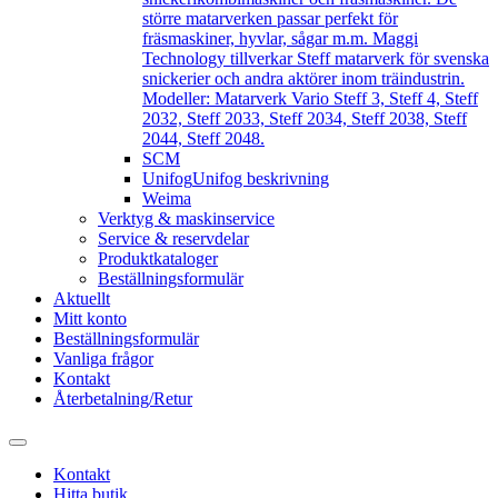
större matarverken passar perfekt för
fräsmaskiner, hyvlar, sågar m.m. Maggi
Technology tillverkar Steff matarverk för svenska
snickerier och andra aktörer inom träindustrin.
Modeller: Matarverk Vario Steff 3, Steff 4, Steff
2032, Steff 2033, Steff 2034, Steff 2038, Steff
2044, Steff 2048.
SCM
Unifog
Unifog beskrivning
Weima
Verktyg & maskinservice
Service & reservdelar
Produktkataloger
Beställningsformulär
Aktuellt
Mitt konto
Beställningsformulär
Vanliga frågor
Kontakt
Återbetalning/Retur
Kontakt
Hitta butik