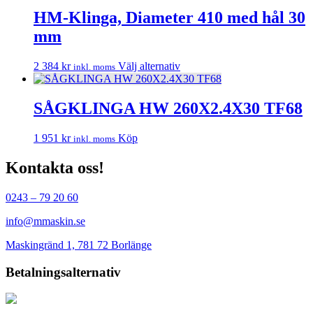
produkten
alternativen
har
HM-Klinga, Diameter 410 med hål 30
kan
flera
väljas
mm
varianter.
på
De
produktsidan
olika
Den
2 384
kr
Välj alternativ
inkl. moms
alternativen
här
kan
produkten
väljas
har
SÅGKLINGA HW 260X2.4X30 TF68
på
flera
produktsidan
varianter.
1 951
kr
Köp
inkl. moms
De
olika
Kontakta oss!
alternativen
kan
väljas
0243 – 79 20 60
på
produktsidan
info@mmaskin.se
Maskingränd 1, 781 72 Borlänge
Betalningsalternativ