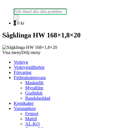
Produktsökning
0
0
kr
Sågklinga HW 168×1,8×20
Visa meny
Dölj meny
Verktyg
Verktygstillbehör
Förvaring
Förbrukningsvara
Maskinfilt
Myralfilm
Grafitduk
Bandsågsblad
Kemikalier
Varumärken
Festool
Mafell
AL-KO