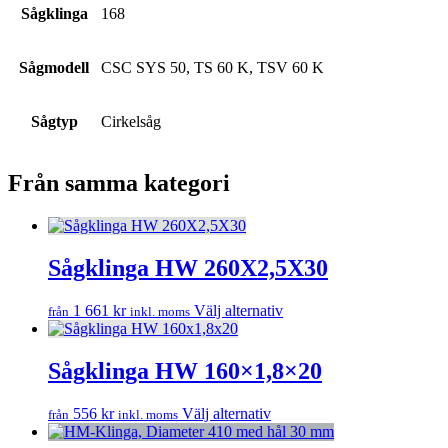
Sågklinga
168
Sågmodell
CSC SYS 50, TS 60 K, TSV 60 K
Sågtyp
Cirkelsåg
Från samma kategori
Sågklinga HW 260X2,5X30
Den
1 661
kr
Välj alternativ
från
inkl. moms
här
produkten
har
Sågklinga HW 160×1,8×20
flera
varianter.
Den
556
kr
Välj alternativ
från
inkl. moms
De
här
olika