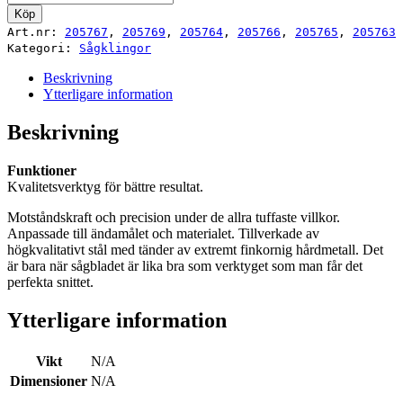
HW
Köp
168x1,8x20
Art.nr:
205767
,
205769
,
205764
,
205766
,
205765
,
205763
mängd
Kategori:
Sågklingor
Beskrivning
Ytterligare information
Beskrivning
Funktioner
Kvalitetsverktyg för bättre resultat.
Motståndskraft och precision under de allra tuffaste villkor.
Anpassade till ändamålet och materialet. Tillverkade av
högkvalitativt stål med tänder av extremt finkornig hårdmetall. Det
är bara när sågbladet är lika bra som verktyget som man får det
perfekta snittet.
Ytterligare information
Vikt
N/A
Dimensioner
N/A