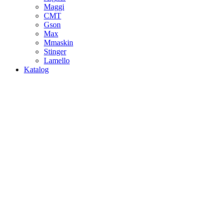
Maggi
CMT
Gson
Max
Mmaskin
Stinger
Lamello
Katalog