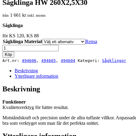
Sågklinga HW 260X2,5X30
1 661
kr
från
inkl. moms
Sågklinga
för KS 120, KS 88
Sågklinga Material
Rensa
Sågklinga
HW
Köp
260X2,5X30
Art.nr:
494606
,
494605
,
494604
Kategori:
Sågklingor
mängd
Beskrivning
Ytterligare information
Beskrivning
Funktioner
Kvalitetsverktyg för bättre resultat.
Motståndskraft och precision under de allra tuffaste villkor. Anpassade
bra som verktyget som man får det perfekta snittet.