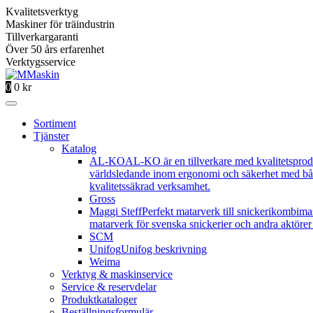
Kvalitetsverktyg
Maskiner för träindustrin
Tillverkargaranti
Över 50 års erfarenhet
Verktygsservice
0
0
kr
Sortiment
Tjänster
Katalog
AL-KO
AL-KO är en tillverkare med kvalitetsprod
världsledande inom ergonomi och säkerhet med båd
kvalitetssäkrad verksamhet.
Gross
Maggi Steff
Perfekt matarverk till snickerikombima
matarverk för svenska snickerier och andra aktörer 
SCM
Unifog
Unifog beskrivning
Weima
Verktyg & maskinservice
Service & reservdelar
Produktkataloger
Beställningsformulär