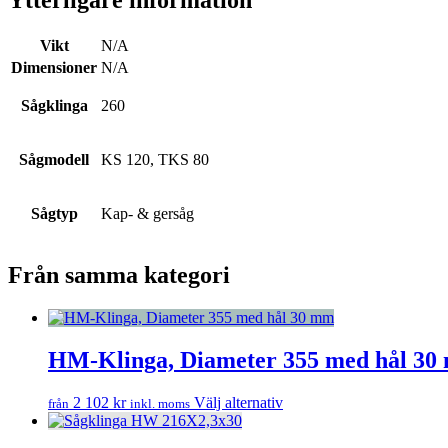
Ytterligare information
Vikt
N/A
Dimensioner
N/A
Sågklinga
260
Sågmodell
KS 120, TKS 80
Sågtyp
Kap- & gersåg
Från samma kategori
HM-Klinga, Diameter 355 med hål 30
Den
2 102
kr
Välj alternativ
från
inkl. moms
här
produkten