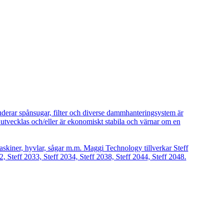
uderar spånsugar, filter och diverse dammhanteringsystem är
vecklas och/eller är ekonomiskt stabila och värnar om en
askiner, hyvlar, sågar m.m. Maggi Technology tillverkar Steff
2, Steff 2033, Steff 2034, Steff 2038, Steff 2044, Steff 2048.