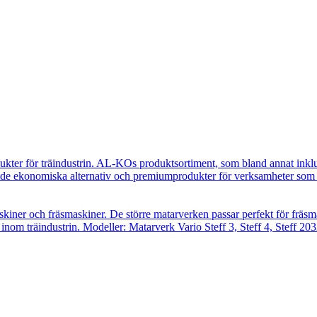
ukter för träindustrin. AL-KOs produktsortiment, som bland annat inkl
e ekonomiska alternativ och premiumprodukter för verksamheter som ut
skiner och fräsmaskiner. De större matarverken passar perfekt för fräsm
inom träindustrin. Modeller: Matarverk Vario Steff 3, Steff 4, Steff 203