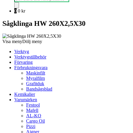
0
0
kr
Sågklinga HW 260X2,5X30
Visa meny
Dölj meny
Verktyg
Verktygstillbehör
Förvaring
Förbrukningsvara
Maskinfilt
Myralfilm
Grafitduk
Bandsågsblad
Kemikalier
Varumärken
Festool
Mafell
AL-KO
Cargo Oil
Pizzi
Aigner