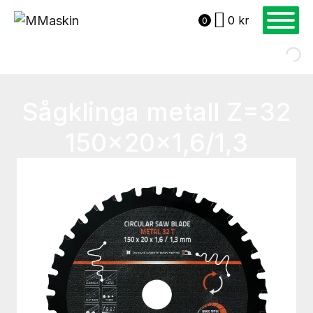
0
kr
0
Sågklinga metall Z=32
150x20x1,6/1,3