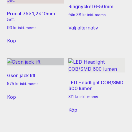
Ringnyckel 6-50mm
Procut 75×1,2x10mm
38
kr
från
inkl. moms
5st.
Den
Välj alternativ
93
kr
inkl. moms
här
produkten
Köp
har
flera
varianter.
De
olika
Gson jack lift
alternativen
LED Headlight COB/SMD
575
kr
inkl. moms
kan
600 lumen
väljas
Köp
311
kr
inkl. moms
på
produktsidan
Köp