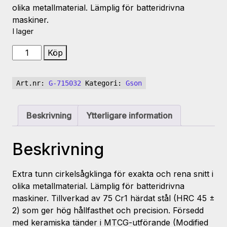
olika metallmaterial. Lämplig för batteridrivna
maskiner.
I lager
Sågklinga
Köp
metall
Z=32
Art.nr:
G-715032
Kategori:
Gson
150x20x1,6/1,3
mängd
Beskrivning
Ytterligare information
Beskrivning
Extra tunn cirkelsågklinga för exakta och rena snitt i
olika metallmaterial. Lämplig för batteridrivna
maskiner. Tillverkad av 75 Cr1 härdat stål (HRC 45 ±
2) som ger hög hållfasthet och precision. Försedd
med keramiska tänder i MTCG-utförande (Modified