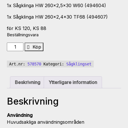
1x Sågklinga HW 260×2,5×30 W60 (494604)
1x Sågklinga HW 260×2,4×30 TF68 (494607)
för KS 120, KS 88
Beställningsvara
Sågklingset
Köp
KSB-
SORT/3
Art.nr:
578570
Kategori:
Sågklingset
W/A
260x2,5
mängd
Beskrivning
Ytterligare information
Beskrivning
Användning
Huvudsakliga användningsområden