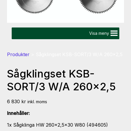
Visa meny
Produkter
>
Sågklingset KSB-SORT/3 W/A 260×2,5
Sågklingset KSB-
SORT/3 W/A 260×2,5
6 830
kr
inkl. moms
Innehåller:
1x Sågklinga HW 260×2,5×30 W80 (494605)