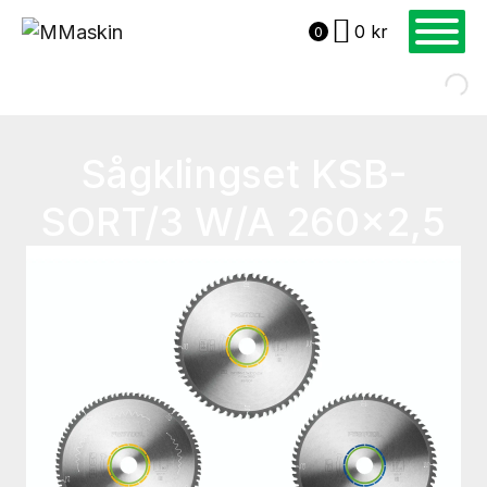
0
kr
0
Sågklingset KSB-
SORT/3 W/A 260×2,5