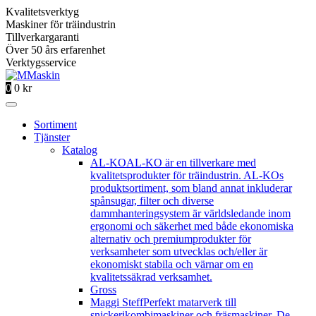
Kvalitetsverktyg
Maskiner för träindustrin
Tillverkargaranti
Över 50 års erfarenhet
Verktygsservice
0
0
kr
Sortiment
Tjänster
Katalog
AL-KO
AL-KO är en tillverkare med
kvalitetsprodukter för träindustrin. AL-KOs
produktsortiment, som bland annat inkluderar
spånsugar, filter och diverse
dammhanteringsystem är världsledande inom
ergonomi och säkerhet med både ekonomiska
alternativ och premiumprodukter för
verksamheter som utvecklas och/eller är
ekonomiskt stabila och värnar om en
kvalitetssäkrad verksamhet.
Gross
Maggi Steff
Perfekt matarverk till
snickerikombimaskiner och fräsmaskiner. De