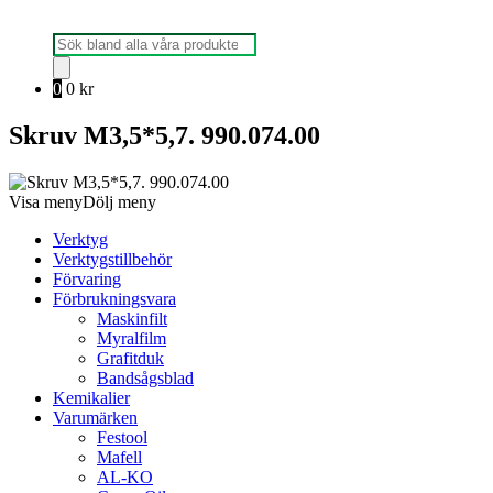
Produktsökning
0
0
kr
Skruv M3,5*5,7. 990.074.00
Visa meny
Dölj meny
Verktyg
Verktygstillbehör
Förvaring
Förbrukningsvara
Maskinfilt
Myralfilm
Grafitduk
Bandsågsblad
Kemikalier
Varumärken
Festool
Mafell
AL-KO