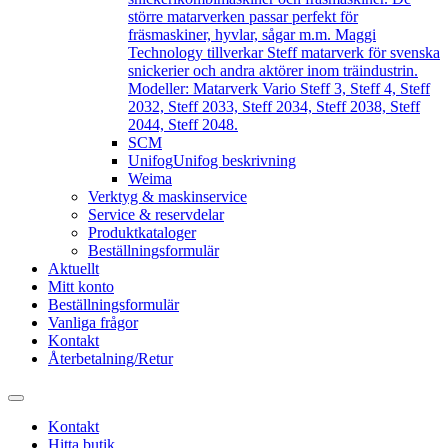
större matarverken passar perfekt för
fräsmaskiner, hyvlar, sågar m.m. Maggi
Technology tillverkar Steff matarverk för svenska
snickerier och andra aktörer inom träindustrin.
Modeller: Matarverk Vario Steff 3, Steff 4, Steff
2032, Steff 2033, Steff 2034, Steff 2038, Steff
2044, Steff 2048.
SCM
Unifog
Unifog beskrivning
Weima
Verktyg & maskinservice
Service & reservdelar
Produktkataloger
Beställningsformulär
Aktuellt
Mitt konto
Beställningsformulär
Vanliga frågor
Kontakt
Återbetalning/Retur
Kontakt
Hitta butik