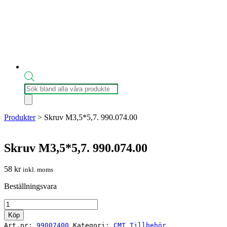
Produktsökning
Produkter
>
Skruv M3,5*5,7. 990.074.00
Skruv M3,5*5,7. 990.074.00
58
kr
inkl. moms
Beställningsvara
Skruv
M3,5*5,7.
Köp
990.074.00
Art.nr:
99007400
Kategori:
CMT Tillbehör