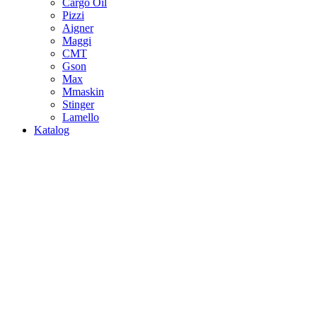
Cargo Oil
Pizzi
Aigner
Maggi
CMT
Gson
Max
Mmaskin
Stinger
Lamello
Katalog