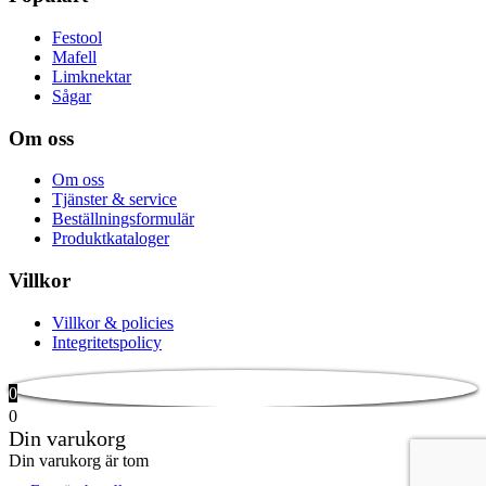
Festool
Mafell
Limknektar
Sågar
Om oss
Om oss
Tjänster & service
Beställningsformulär
Produktkataloger
Villkor
Villkor & policies
Integritetspolicy
0
0
Din varukorg
Din varukorg är tom