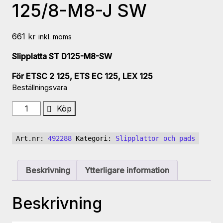
125/8-M8-J SW
661
kr
inkl. moms
Slipplatta ST D125-M8-SW
För ETSC 2 125, ETS EC 125, LEX 125
Beställningsvara
Slipplatta
Köp
ST-
STF
Art.nr:
492288
Kategori:
Slipplattor och pads
125/8-
M8-
J
Beskrivning
Ytterligare information
SW
mängd
Beskrivning