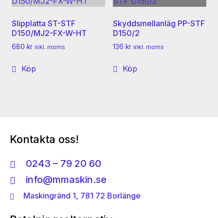
Slipplatta ST-STF
Skyddsmellanläg PP-STF
D150/MJ2-FX-W-HT
D150/2
680
kr
136
kr
inkl. moms
inkl. moms
Köp
Köp
Kontakta oss!
0243 – 79 20 60
info@mmaskin.se
Maskingränd 1, 781 72 Borlänge