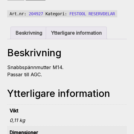
QRN-
AGC
Art.nr:
204927
Kategori:
FESTOOL RESERVDELAR
18
M14
mängd
Beskrivning
Ytterligare information
Beskrivning
Snabbspännmutter M14.
Passar till AGC.
Ytterligare information
Vikt
0,11 kg
Dimensioner