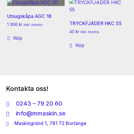
Utsugskåpa AGC 18
TRYCKFJÄDER HKC 55
1 366
kr
inkl. moms
40
kr
inkl. moms
Köp
Köp
Kontakta oss!
0243 – 79 20 60
info@mmaskin.se
Maskingränd 1, 781 72 Borlänge