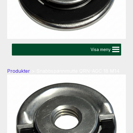
Visa meny
Produkter
>
Snabbspännmutte QRN-AGC 18 M14