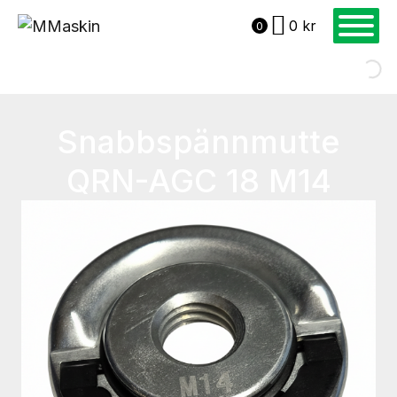
0
kr
0
Snabbspännmutte
QRN-AGC 18 M14