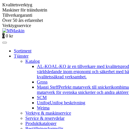
Kvalitetsverktyg
Maskiner för träindustrin
Tillverkargaranti
Över 50 års erfarenhet
Verktygsservice
0
0
kr
Sortiment
Tjänster
Katalog
AL-KO
AL-KO är en tillverkare med kvalitetsprod
världsledande inom ergonomi och säkerhet med båd
kvalitetssäkrad verksamhet.
Gross
Maggi Steff
Perfekt matarverk till snickerikombima
matarverk för svenska snickerier och andra aktörer 
SCM
Unifog
Unifog beskrivning
Weima
Verktyg & maskinservice
Service & reservdelar
Produktkataloger
Beställningsformulär