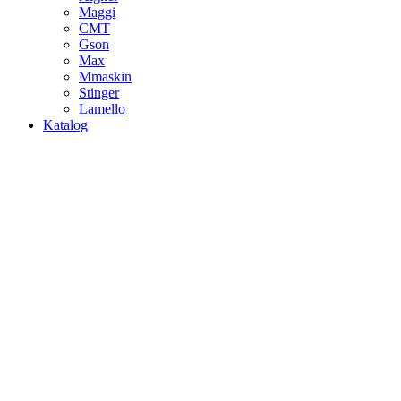
Maggi
CMT
Gson
Max
Mmaskin
Stinger
Lamello
Katalog