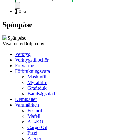
0
0
kr
Spånpåse
Visa meny
Dölj meny
Verktyg
Verktygstillbehör
Förvaring
Förbrukningsvara
Maskinfilt
Myralfilm
Grafitduk
Bandsågsblad
Kemikalier
Varumärken
Festool
Mafell
AL-KO
Cargo Oil
Pizzi
Aigner