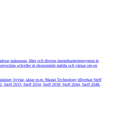
uderar spånsugar, filter och diverse dammhanteringsystem är
vecklas och/eller är ekonomiskt stabila och värnar om en
askiner, hyvlar, sågar m.m. Maggi Technology tillverkar Steff
2, Steff 2033, Steff 2034, Steff 2038, Steff 2044, Steff 2048.