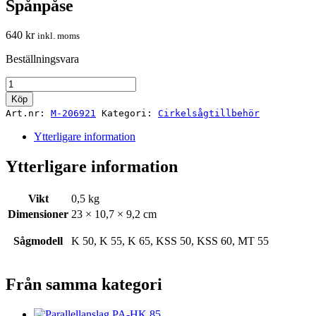
Spånpåse
640
kr
inkl. moms
Beställningsvara
Spånpåse
mängd
Köp
Art.nr:
M-206921
Kategori:
Cirkelsågtillbehör
Ytterligare information
Ytterligare information
Vikt
0,5 kg
Dimensioner
23 × 10,7 × 9,2 cm
Sågmodell
K 50, K 55, K 65, KSS 50, KSS 60, MT 55
Från samma kategori