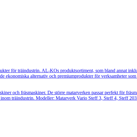
ukter för träindustrin. AL-KOs produktsortiment, som bland annat inkl
e ekonomiska alternativ och premiumprodukter för verksamheter som ut
skiner och fräsmaskiner. De större matarverken passar perfekt för fräsm
inom träindustrin. Modeller: Matarverk Vario Steff 3, Steff 4, Steff 203