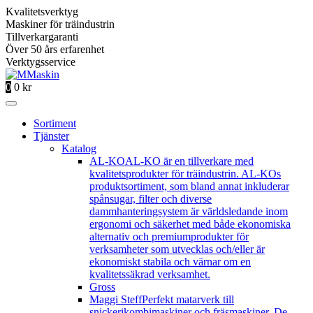
Kvalitetsverktyg
Maskiner för träindustrin
Tillverkargaranti
Över 50 års erfarenhet
Verktygsservice
0
0
kr
Sortiment
Tjänster
Katalog
AL-KO
AL-KO är en tillverkare med
kvalitetsprodukter för träindustrin. AL-KOs
produktsortiment, som bland annat inkluderar
spånsugar, filter och diverse
dammhanteringsystem är världsledande inom
ergonomi och säkerhet med både ekonomiska
alternativ och premiumprodukter för
verksamheter som utvecklas och/eller är
ekonomiskt stabila och värnar om en
kvalitetssäkrad verksamhet.
Gross
Maggi Steff
Perfekt matarverk till
snickerikombimaskiner och fräsmaskiner. De