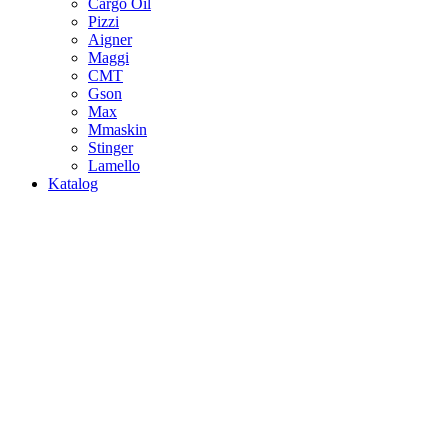
Cargo Oil
Pizzi
Aigner
Maggi
CMT
Gson
Max
Mmaskin
Stinger
Lamello
Katalog