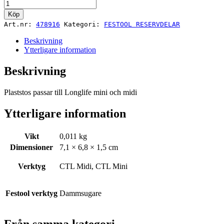
Stuts
LL
Köp
FIS
Art.nr:
478916
Kategori:
FESTOOL RESERVDELAR
CT
MINI/MIDI
Beskrivning
mängd
Ytterligare information
Beskrivning
Plaststos passar till Longlife mini och midi
Ytterligare information
Vikt
0,011 kg
Dimensioner
7,1 × 6,8 × 1,5 cm
Verktyg
CTL Midi, CTL Mini
Festool verktyg
Dammsugare