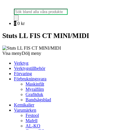
Produktsökning
0
0
kr
Stuts LL FIS CT MINI/MIDI
Visa meny
Dölj meny
Verktyg
Verktygstillbehör
Förvaring
Förbrukningsvara
Maskinfilt
Myralfilm
Grafitduk
Bandsågsblad
Kemikalier
Varumärken
Festool
Mafell
AL-KO