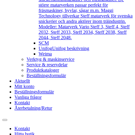
större matarverken passar perfekt för
fräsmaskiner, hyvlar, sågar m.m. Maggi
Technology tillverkar Steff matarverk för svenska
snickerier och andra aktörer inom träindustrin.
Modeller: Matarverk Vario Steff 3, Steff 4, Steff
2032, Steff 2033, Steff 2034, Steff 2038, Steff
2044, Steff 2048.
SCM
Unifog
Unifog beskrivning
Weima
Verktyg & maskinservice
Service & reservdelar
Produktkataloger
Beställningsformulär
Aktuellt
Mitt konto
Beställningsformulär
Vanliga frågor
Kontakt
Återbetalning/Retur
Kontakt
Hitta butik